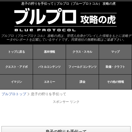
息子の狩りを手伝って | ブルプロ（ブループロトコル） 攻略の虎
ブルプロ（ブループロトコル） 攻略の虎は、管理人自身がプレイした情報をもとに攻略デ
ータやレポートを記載しているサイトです。同業他社の無断転載はご遠慮下さい。
トップに戻る
基本情報
クラス・スキル
マップ
クエスト・アドボ
バトルコンテンツ
フィールドコンテンツ
装備・クラフト
イマジン
エネミー
課金
その他の情報
ブルプロトップ
息子の狩りを手伝って
スポンサー リンク
息子の狩りを手伝って