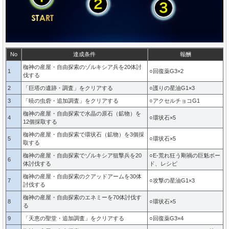
No
達成条件
報酬
枷神の産屋・自由探索のゾルキシア兵を20体討
1
○回復薬G3×2
伐する
2
「巨塔の遺跡・調査」をクリアする
○護りの星油G1×3
3
「暁の虫砦・追加調査」をクリアする
○アクセルチョコG1
枷神の産屋・自由探索で水晶の原石（鉱物）を
4
○環状石×5
12個採取する
枷神の産屋・自由探索で環状石（鉱物）を3個採
5
○環状石×5
取する
枷神の産屋・自由探索でゾルキシア狙撃兵を20
○E-荒れ狂う剛禍の巨魁ボー
6
体討伐する
ド、レシピ
枷神の産屋・自由探索のクアッドアームを30体
7
○攻撃の星油G1×3
討伐する
枷神の産屋・自由探索のエネミーを70体討伐す
8
○環状石×5
る
9
「天恵の聖堂・追加調査」をクリアする
○回復薬G3×4