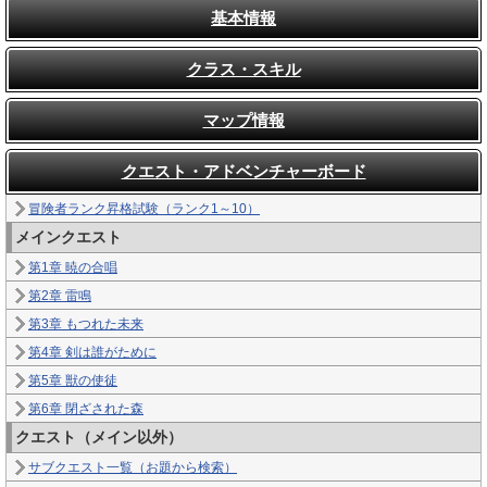
基本情報
クラス・スキル
マップ情報
クエスト・アドベンチャーボード
冒険者ランク昇格試験（ランク1～10）
メインクエスト
第1章 暁の合唱
第2章 雷鳴
第3章 もつれた未来
第4章 剣は誰がために
第5章 獣の使徒
第6章 閉ざされた森
クエスト（メイン以外）
サブクエスト一覧（お題から検索）