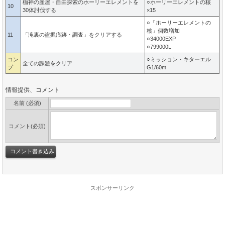
枷神の産屋・自由探索のホーリーエレメントを
○ホーリーエレメントの核
10
30体討伐する
×15
○「ホーリーエレメントの
核」個数増加
11
「滝裏の盗掘痕跡・調査」をクリアする
○34000EXP
○799000L
コン
○ミッション・キターエル
全ての課題をクリア
プ
G1/60m
情報提供、コメント
名前 (必須)
コメント(必須)
スポンサーリンク