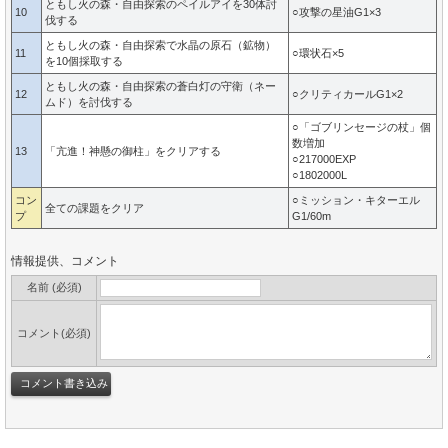
ともし火の森・自由探索のペイルアイを30体討
10
○攻撃の星油G1×3
伐する
ともし火の森・自由探索で水晶の原石（鉱物）
11
○環状石×5
を10個採取する
ともし火の森・自由探索の蒼白灯の守衛（ネー
12
○クリティカールG1×2
ムド）を討伐する
○「ゴブリンセージの杖」個
数増加
13
「亢進！神懸の御柱」をクリアする
○217000EXP
○1802000L
コン
○ミッション・キターエル
全ての課題をクリア
プ
G1/60m
情報提供、コメント
名前 (必須)
コメント(必須)