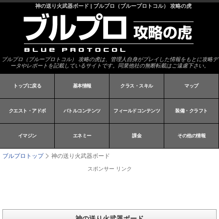
神の送り火武器ボード | ブルプロ（ブループロトコル） 攻略の虎
ブルプロ（ブループロトコル） 攻略の虎は、管理人自身がプレイした情報をもとに攻略デ
ータやレポートを記載しているサイトです。同業他社の無断転載はご遠慮下さい。
トップに戻る
基本情報
クラス・スキル
マップ
クエスト・アドボ
バトルコンテンツ
フィールドコンテンツ
装備・クラフト
イマジン
エネミー
課金
その他の情報
ブルプロトップ
神の送り火武器ボード
スポンサー リンク
神の送り火武器ボード