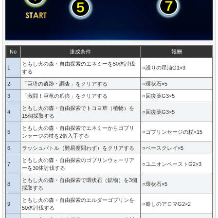
No
達成条件
報酬
ともし火の森・自由探索のエネミーを50体討伐
1
○護りの星油G1×3
する
2
「巨塔の遺跡・調査」をクリアする
○環状石×5
3
「激闘！巨竜の爪痕」をクリアする
○回復薬G3×5
ともし火の森・自由探索でトコヨ草（植物）を
4
○回復薬G3×5
15個採取する
ともし火の森・自由探索でエネミーからゴブリ
5
○ゴブリンセージの杖×15
ンセージの杖を2個入手する
6
ラッシュバトル（難易度問わず）をクリアする
○ベースクレイ×5
ともし火の森・自由探索のゴブリンウォーリア
7
○ユニオンペーストG2×3
ーを30体討伐する
ともし火の森・自由探索で環状石（鉱物）を3個
8
○環状石×5
採取する
ともし火の森・自由探索のエルダーゴブリンを
9
○癒しのアロマG2×2
50体討伐する