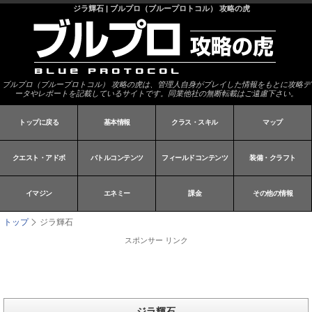
ジラ輝石 | ブルプロ（ブループロトコル） 攻略の虎
ブルプロ（ブループロトコル） 攻略の虎は、管理人自身がプレイした情報をもとに攻略デ
ータやレポートを記載しているサイトです。同業他社の無断転載はご遠慮下さい。
トップに戻る
基本情報
クラス・スキル
マップ
クエスト・アドボ
バトルコンテンツ
フィールドコンテンツ
装備・クラフト
イマジン
エネミー
課金
その他の情報
トップ
ジラ輝石
スポンサー リンク
ジラ輝石