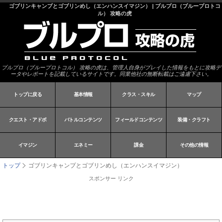
ゴブリンキャンプとゴブリンめし（エンハンスイマジン） | ブルプロ（ブループロトコ
ル） 攻略の虎
ブルプロ（ブループロトコル） 攻略の虎は、管理人自身がプレイした情報をもとに攻略デ
ータやレポートを記載しているサイトです。同業他社の無断転載はご遠慮下さい。
トップに戻る
基本情報
クラス・スキル
マップ
クエスト・アドボ
バトルコンテンツ
フィールドコンテンツ
装備・クラフト
イマジン
エネミー
課金
その他の情報
トップ
ゴブリンキャンプとゴブリンめし（エンハンスイマジン）
スポンサー リンク