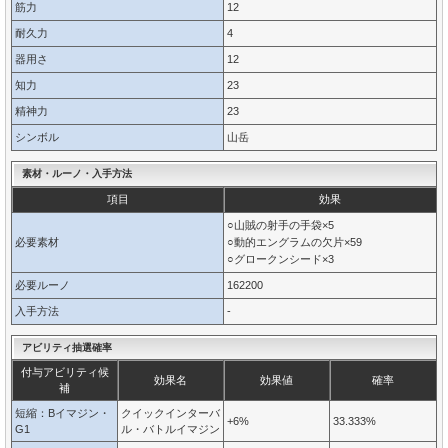
筋力
12
耐久力
4
器用さ
12
知力
23
精神力
23
シンボル
山岳
素材・ルーノ・入手方法
項目
効果
○山賊の射手の手袋×5
必要素材
○動的エングラムの欠片×59
○グロークンシード×3
必要ルーノ
162200
入手方法
-
アビリティ抽選確率
付与アビリティ候
効果名
効果値
確率
補
短縮：Bイマジン・
クイックインターバ
+6%
33.333%
G1
ル・バトルイマジン