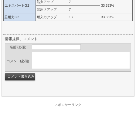
筋力アップ
7
エキスパートG2
33.333%
器用さアップ
7
忍耐力G2
耐久力アップ
13
33.333%
情報提供、コメント
名前 (必須)
コメント(必須)
スポンサーリンク