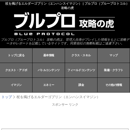
杖を掲げるエルダーゴブリン（エンハンスイマジン） | ブルプロ（ブループロトコル）
攻略の虎
ブルプロ（ブループロトコル） 攻略の虎は、管理人自身がプレイした情報をもとに攻略デ
ータやレポートを記載しているサイトです。同業他社の無断転載はご遠慮下さい。
トップに戻る
基本情報
クラス・スキル
マップ
クエスト・アドボ
バトルコンテンツ
フィールドコンテンツ
装備・クラフト
イマジン
エネミー
課金
その他の情報
トップ
杖を掲げるエルダーゴブリン（エンハンスイマジン）
スポンサー リンク