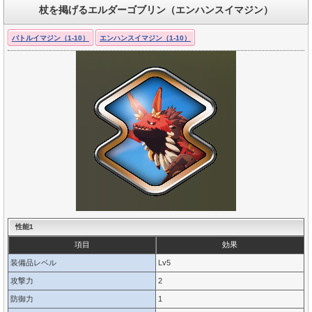
杖を掲げるエルダーゴブリン（エンハンスイマジン）
バトルイマジン（1-10）
エンハンスイマジン（1-10）
性能1
項目
効果
装備品レベル
Lv5
攻撃力
2
防御力
1