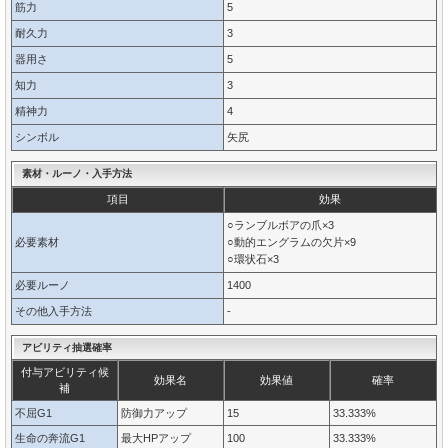
筋力
5
耐久力
3
器用さ
5
知力
3
精神力
4
シンボル
矢尻
素材・ルーノ・入手方法
項目
効果
○ランブルボアの爪×3
必要素材
○動的エングラムの欠片×9
○環状石×3
必要ルーノ
1400
その他入手方法
-
アビリティ抽選確率
付与アビリティ候
効果名
効果値
確率
補
不屈G1
防御力アップ
15
33.333%
生命の奔流G1
最大HPアップ
100
33.333%