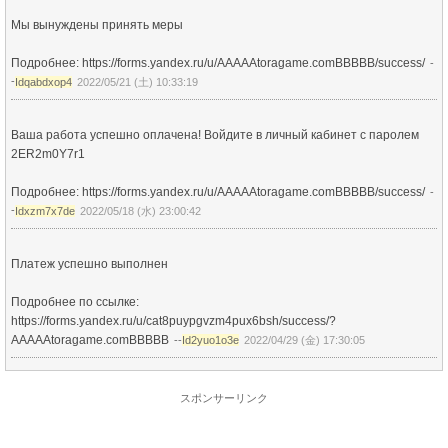
Мы вынуждены принять меры
Подробнее: https://forms.yandex.ru/u/AAAAAtoragame.comBBBBB/success/
-
-
Idqabdxop4
2022/05/21 (土) 10:33:19
Ваша работа успешно оплачена! Войдите в личный кабинет с паролем
2ER2m0Y7r1
Подробнее: https://forms.yandex.ru/u/AAAAAtoragame.comBBBBB/success/
-
-
Idxzm7x7de
2022/05/18 (水) 23:00:42
Платеж успешно выполнен
Подробнее по ссылке:
https://forms.yandex.ru/u/cat8puypgvzm4pux6bsh/success/?
AAAAAtoragame.comBBBBB
--
Id2yuo1o3e
2022/04/29 (金) 17:30:05
スポンサーリンク