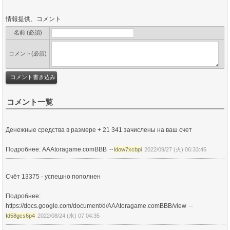
情報提供、コメント
名前 (必須)
コメント(必須)
コメント一覧
Денежные средства в размере + 21 341 зачислены на ваш счет
Подробнее: AAAtoragame.comBBB
--
Idow7xcbpi
2022/09/27 (火) 06:33:46
Счёт 13375 - успешно пополнен
Подробнее:
https://docs.google.com/document/d/AAAtoragame.comBBB/view
--
Id58gcs6p4
2022/08/24 (水) 07:04:35