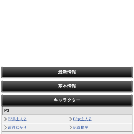
最新情報
基本情報
キャラクター
P3
P3男主人公
P3女主人公
岳羽 ゆかり
伊織 順平