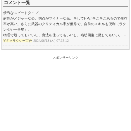
コメント一覧
優秀なスピードタイプ。
耐性がメジャーな炎、弱点がマイナーな光、そしてHPがそこそこあるので生存
率が高い。さらに武器のクリティカル率が優秀で、自前のスキルも便利（ラク
ンダや一番星）。
物理で殴ってもいいし、魔法を使ってもいいし、補助回復に徹してもいい。
--
♈️ギャラクシー百合
2024/06/13 (木) 07:17:12
スポンサーリンク