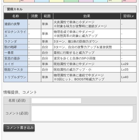
習得スキル
名称
消費
範囲
効果
習得Lv
火炎属性で単体に小ダメージ
連鎖の炎撃
-
単体
-
※対象を味方が攻撃時に連鎖ダメージ
ギロチンスライ
物理造成で単体に中ダメージ
-
単体
-
ス
※状態異常の対象に威力アップ
ラクンダ
-
単体
3ターン、敵1体の防御力ダウン
-
獣の咆哮
-
自分
3ターン、自分の攻撃力アップ＆速攻状態
-
一番星
-
自分
最初に行動すると威力アップ
-
安息の遊歩
-
自分
迷宮を歩くと自身のSP小回復
-
エイガ
-
単体
呪怨属性で単体に中ダメージ
Lv29
呪怨ブースタ
自分
呪怨属性の威力アップ・小
Lv35
物理属性で単体に連続で中ダメージ
トリプルダウン
単体
Lv40
※3回ヒット、BOOST時威力アップ
情報提供、コメント
名前 (必須)
コメント(必須)