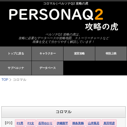
コロマル | ペルソナQ2 攻略の虎
ペルソナQ2 攻略の虎は、
攻略に必要なデータベースや攻略地図、ストーリーチャートなど
画像を交えて分かりやすく解説しています！
トップに戻る
キャラクター
迷宮攻略
特別上映
サブペルソナ
データベース
TOP
コロマル
コロマル
【P3】
P3男
P3女
岳羽ゆかり
伊織順平
桐条美鶴
山岸風花
真田明彦