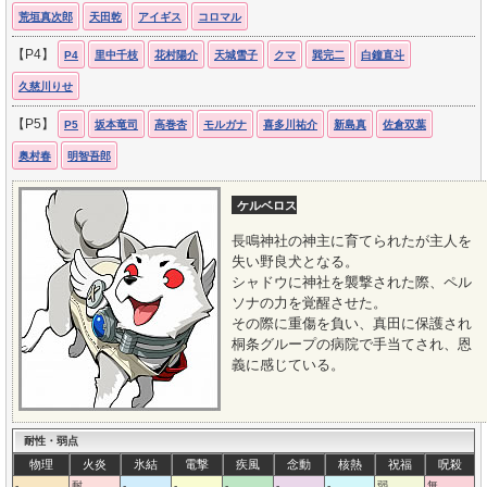
荒垣真次郎
天田乾
アイギス
コロマル
【P4】
P4
里中千枝
花村陽介
天城雪子
クマ
巽完二
白鐘直斗
久慈川りせ
【P5】
P5
坂本竜司
高巻杏
モルガナ
喜多川祐介
新島真
佐倉双葉
奥村春
明智吾郎
ケルベロス
長鳴神社の神主に育てられたが主人を
失い野良犬となる。
シャドウに神社を襲撃された際、ペル
ソナの力を覚醒させた。
その際に重傷を負い、真田に保護され
桐条グループの病院で手当てされ、恩
義に感じている。
耐性・弱点
物理
火炎
氷結
電撃
疾風
念動
核熱
祝福
呪殺
-
耐
-
-
-
-
-
弱
無