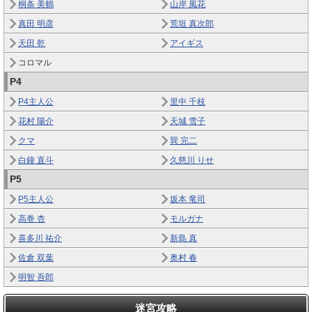
桐条 美鶴
山岸 風花
真田 明彦
荒垣 真次郎
天田 乾
アイギス
コロマル
P4
P4主人公
里中 千枝
花村 陽介
天城 雪子
クマ
巽 完二
白鐘 直斗
久慈川 りせ
P5
P5主人公
坂本 竜司
高巻 杏
モルガナ
喜多川 祐介
新島 真
佐倉 双葉
奥村 春
明智 吾郎
迷宮攻略