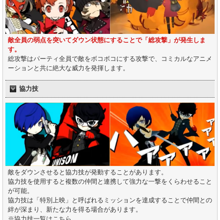
敵全員の弱点を突いてダウン状態にすることで「総攻撃」が発生しま
す。
総攻撃はパーティ全員で敵をボコボコにする攻撃で、コミカルなアニメ
ーションと共に絶大な威力を発揮します。
協力技
敵をダウンさせると協力技が発動することがあります。
協力技を使用すると複数の仲間と連携して強力な一撃をくらわせること
が可能。
協力技は「特別上映」と呼ばれるミッションを達成することで仲間との
絆が深まり、新たな力を得る場合があります。
※協力技一覧はこちら