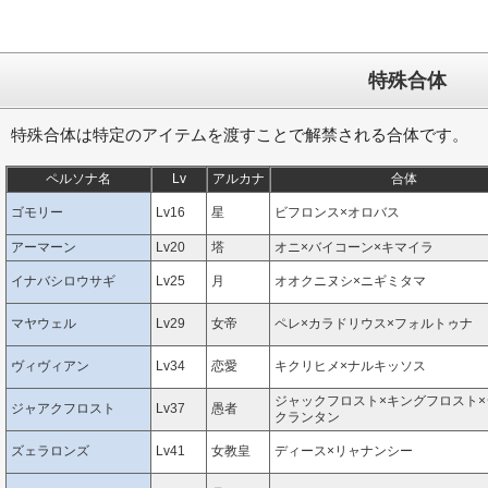
特殊合体
特殊合体は特定のアイテムを渡すことで解禁される合体です。
ペルソナ名
Lv
アルカナ
合体
ゴモリー
Lv16
星
ビフロンス×オロバス
アーマーン
Lv20
塔
オニ×バイコーン×キマイラ
イナバシロウサギ
Lv25
月
オオクニヌシ×ニギミタマ
マヤウェル
Lv29
女帝
ペレ×カラドリウス×フォルトゥナ
ヴィヴィアン
Lv34
恋愛
キクリヒメ×ナルキッソス
ジャックフロスト×キングフロスト×
ジャアクフロスト
Lv37
愚者
クランタン
ズェラロンズ
Lv41
女教皇
ディース×リャナンシー