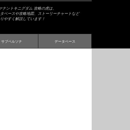
ヴァナントキニグダム 攻略の虎は、
タベースや攻略地図、ストーリーチャートなど
りやすく解説しています！
サブペルソナ
データベース