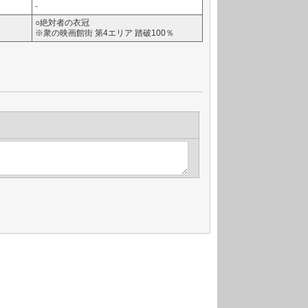
-
○絶対者の衣冠
※衆の映画館街 第4エリア 踏破100％