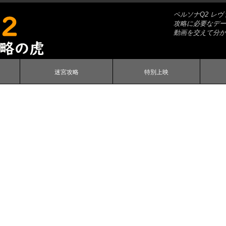
ペルソナQ2 レ
攻略に必要なデー
動画を交えて分か
迷宮攻略
特別上映