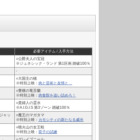
必要アイテム / 入手方法
○公爵夫人の宝冠
※ジュネシック・ランド 第1区画 踏破100％
-
○大国主の穂
※特別上映：
肉と芸術と友情と…
○豊穣の竜舌蘭
※特別上映：
肉食獣を追い詰めろ！
○貴婦人の霊水
※A.I.G.I.S 第3ゾーン 踏破100％
ジャッ
○魔王のマガタマ
※特別上映：
カモシティの新たなる威光
○噴火山の女王蛙
※特別上映：
双子の試練
○グレイプニール