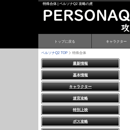
特殊合体 | ペルソナQ2 攻略の虎
トップに戻る
キャラクター
ペルソナQ2
TOP
特殊合体
最新情報
基本情報
キャラクター
迷宮攻略
特別上映
ボス攻略