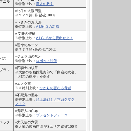
プニル
※特別上映：
怪人の教え
○牝牛の太陽円盤
※？？？第3幕 踏破100％
○うさぎのお人形
※特別上映：
A.I.G.I.Sの新風
○ 受難の聖槍
※特別上映：
A.I.G.I.Sから脱出せよ！
○運命のルーン
※？？？第7幕のボス討伐
○ジュラ山の竜牙
バス
※特別上映：
ロボット討伐
○四騎士の紋章
ブラッ
※大衆の映画館最奥部で「白狼の武者」
「邪悪の砲座」を倒す
○エノク書
※※特別上映：
ひかりの更なる脅威
○不死鬼の黒布
※特別上映：
頂上決戦！クマvsクマク
マ！？
○鬼狩人の白布
※特別上映：
プレゼントフォーユー
ペッタ
○大天使の六翼
※大衆の映画館街 第3エリア 踏破100％