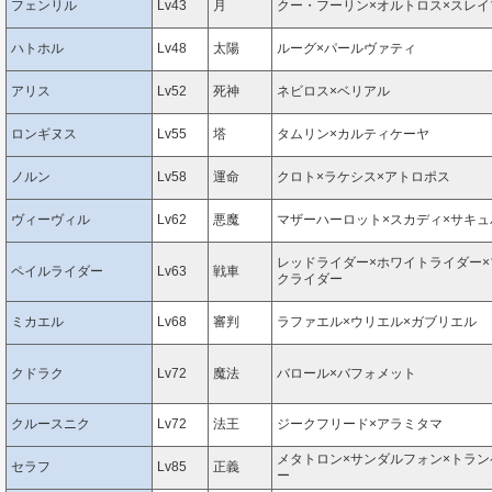
フェンリル
Lv43
月
クー・フーリン×オルトロス×スレイ
ハトホル
Lv48
太陽
ルーグ×パールヴァティ
アリス
Lv52
死神
ネビロス×ベリアル
ロンギヌス
Lv55
塔
タムリン×カルティケーヤ
ノルン
Lv58
運命
クロト×ラケシス×アトロポス
ヴィーヴィル
Lv62
悪魔
マザーハーロット×スカディ×サキュ
レッドライダー×ホワイトライダー×
ペイルライダー
Lv63
戦車
クライダー
ミカエル
Lv68
審判
ラファエル×ウリエル×ガブリエル
クドラク
Lv72
魔法
バロール×バフォメット
クルースニク
Lv72
法王
ジークフリード×アラミタマ
メタトロン×サンダルフォン×トラン
セラフ
Lv85
正義
ー