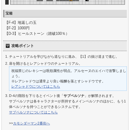
宝箱
【F-4】地返しの玉
【F-2】1000円
【D-3】ヒールストーン（踏破100％）
攻略ポイント
チュートリアルを学びながら道なりに進み、【1】の抜け道まで進む。
扉を開けるとレアシャドウのチュートリアル。
祝福禁じのレキシーは呪怨属性が弱点。アルセーヌのエイハで攻撃しまし
ょう。
※レアシャドウは通常より良い報酬を落とすシャドウです。
レアシャドウについてはこちら
D-4の階段を下りるとイベント後「
サブペルソナ
」が解禁されます。
サブペルソナは各キャラクターが所持するメインペルソナのほかに、もう1
体ペルソナを持つことができるシステムです。
サブペルソナについてはこちら
>>
カモシダーマン2番街へ