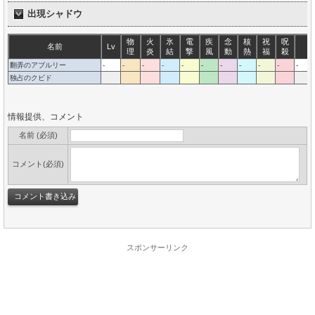
出現シャドウ
物
火
氷
電
疾
念
核
祝
呪
名前
Lv
理
炎
結
撃
風
動
熱
福
殺
翻弄のアブルリー
-
-
-
-
-
-
-
-
-
-
-
独占のクビド
情報提供、コメント
名前 (必須)
コメント(必須)
スポンサーリンク