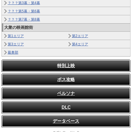
？？？第3幕・第4幕
？？？第5幕・第6幕
？？？第7幕・第8幕
大衆の映画館街
第1エリア
第2エリア
第3エリア
第4エリア
最奥部
特別上映
ボス攻略
ペルソナ
DLC
データベース