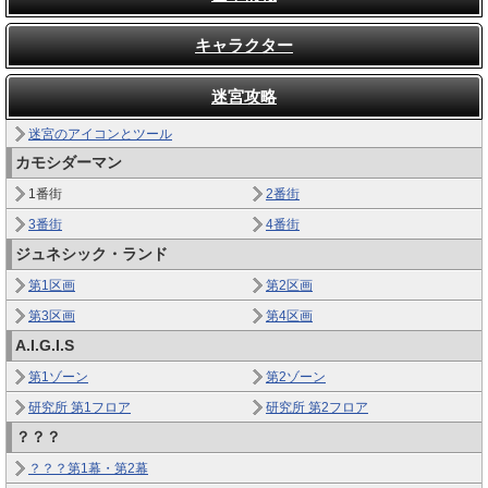
キャラクター
迷宮攻略
迷宮のアイコンとツール
カモシダーマン
1番街
2番街
3番街
4番街
ジュネシック・ランド
第1区画
第2区画
第3区画
第4区画
A.I.G.I.S
第1ゾーン
第2ゾーン
研究所 第1フロア
研究所 第2フロア
？？？
？？？第1幕・第2幕