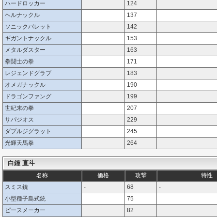
ハードロッカー
124
ヘルナックル
137
ソニックバレット
142
ギガントナックル
153
メタルダスター
163
拳闘士の拳
171
レジェンドグラブ
183
オメガナックル
190
ドラゴンファング
199
世紀末の拳
207
サパジオス
229
ダブルジグラット
245
光輝天馬拳
264
白鐘 直斗
名称
価格
攻撃
特性
スミス銃
-
68
-
小型種子島式銃
75
ピースメーカー
82