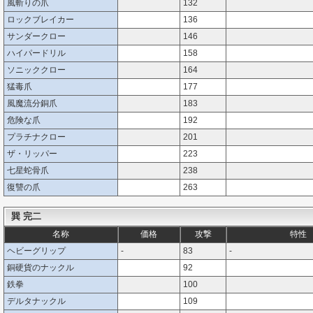
風斬りの爪
132
ロックブレイカー
136
サンダークロー
146
ハイパードリル
158
ソニッククロー
164
猛毒爪
177
風魔流分銅爪
183
危険な爪
192
プラチナクロー
201
ザ・リッパー
223
七星蛇骨爪
238
復讐の爪
263
巽 完二
名称
価格
攻撃
特性
ヘビーグリップ
-
83
-
銅硬貨のナックル
92
鉄拳
100
デルタナックル
109