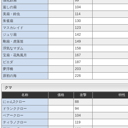
強化鉄扇
99
返しの扇
104
美扇・鈴虫
114
朱雀扇
130
マスカレイド
123
ジュリ扇
142
剛扇・虎落笛
149
浮気なマダム
158
宝扇・花鳥風月
167
ピエダ
187
夢浮橋
203
原初の海
226
クマ
名称
価格
攻撃
特性
にゃん2クロー
88
ドランククロー
94
ベアークロー
104
ティラノクロー
119