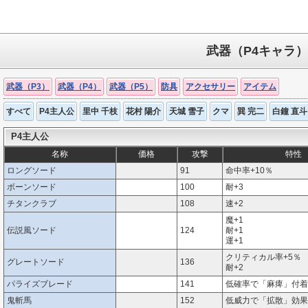
武器（P4キャラ）
武器（P3）
武器（P4）
武器（P5）
防具
アクセサリー
アイテム
すべて
P4主人公
里中 千枝
花村 陽介
天城 雪子
クマ
巽 完二
白鐘 直斗
P4主人公
名称
価格
攻撃
特性
ロングソード
91
命中率+10％
ボーンソード
100
耐+3
チタンクラブ
108
速+2
魔+1
伝説風ソード
124
耐+1
運+1
クリティカル率+5％
グレートソード
136
耐+2
パライズブレード
141
低確率で「麻痺」付着
鬼斬馬
152
低威力で「拡散」効果