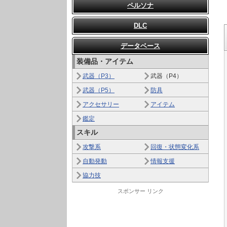
ペルソナ
DLC
データベース
装備品・アイテム
武器（P3）
武器（P4）
武器（P5）
防具
アクセサリー
アイテム
鑑定
スキル
攻撃系
回復・状態変化系
自動発動
情報支援
協力技
スポンサー リンク