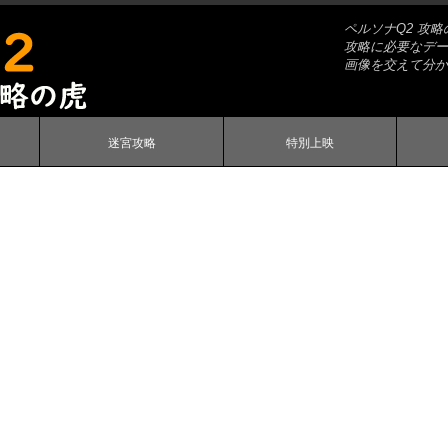
ペルソナQ2 攻
攻略に必要なデー
画像を交えて分か
迷宮攻略
特別上映