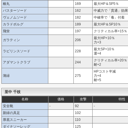
椿丸
169
最大HP＆SP5％
バスターソード
162
中威力で「貫通」効果
ヴェノムソード
182
中確率で「毒」付着
カラドボルグ
189
最大HP＆SP10％
飛蛍
197
クリティカル率+15％
最大HP+10％
ガラティン
206
力+3
最大SP+10％
ラビリンスソード
228
運+4
クリティカル率+20％
アダマントクラブ
244
耐+2
HPコスト半減
薄緑
275
力+4
耐+5
里中 千枝
名称
価格
攻撃
特性
安全靴
-
92
-
新緑の具足
102
厚底スニーカー
110
ダイナソーレッグ
125