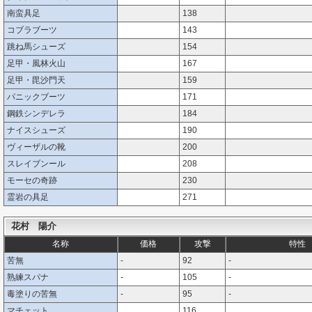
南蛮具足
138
コブラブーツ
143
跳ね馬シューズ
154
足甲・風林火山
167
足甲・毘沙門天
159
パニックブーツ
171
鋼鉄シンデレラ
184
ナイスシューズ
190
ヴィーザルの靴
200
スレイブンール
208
モーセの奇跡
230
霊岩の具足
271
花村 陽介
名称
価格
攻撃
特性
苦無
-
92
-
熟練スパナ
-
105
-
毒塗りの苦無
-
95
-
マチェット
116