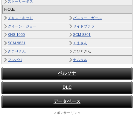
ストーリーボス
F.O.E
チキン・キッド
バスター・ガール
クイーン・ジョー
サイドプテラ
KNS-1000
SCM-8801
SCM-9821
くまさん
きこりさん
こびとさん
フンババ
ナムタル
ペルソナ
DLC
データベース
スポンサー リンク