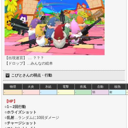
【出現迷宮】 … ？？？
【ドロップ】…みんなの絵本
こびとさんの弱点・行動
物理
火炎
氷結
電撃
疾風
念動
核熱
-
-
-
-
-
弱
耐
-
【HP】
○1～2回行動
○ホライズショット
○乱射
…ランダムに10回ダメージ
○チャージショット