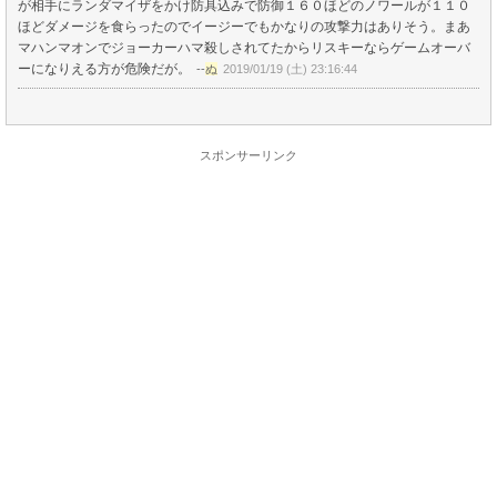
が相手にランダマイザをかけ防具込みで防御１６０ほどのノワールが１１０
ほどダメージを食らったのでイージーでもかなりの攻撃力はありそう。まあ
マハンマオンでジョーカーハマ殺しされてたからリスキーならゲームオーバ
ーになりえる方が危険だが。
--
ぬ
2019/01/19 (土) 23:16:44
スポンサーリンク