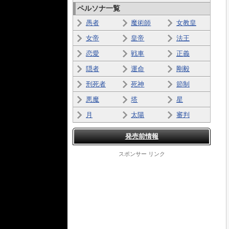
ペルソナ一覧
愚者
魔術師
女教皇
女帝
皇帝
法王
恋愛
戦車
正義
隠者
運命
剛毅
刑死者
死神
節制
悪魔
塔
星
月
太陽
審判
発売前情報
スポンサー リンク