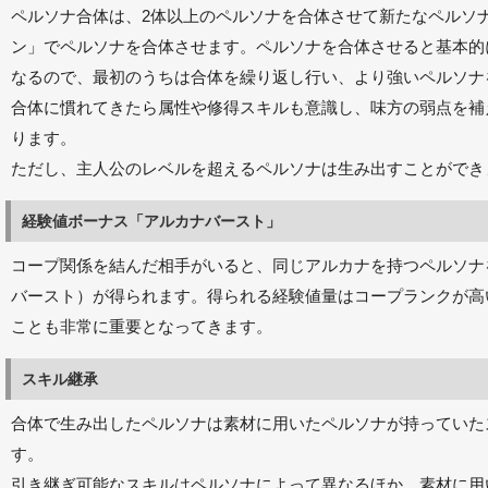
ペルソナ合体は、2体以上のペルソナを合体させて新たなペルソ
ン」でペルソナを合体させます。ペルソナを合体させると基本的
なるので、最初のうちは合体を繰り返し行い、より強いペルソナ
合体に慣れてきたら属性や修得スキルも意識し、味方の弱点を補
ります。
ただし、主人公のレベルを超えるペルソナは生み出すことができ
経験値ボーナス「アルカナバースト」
コープ関係を結んだ相手がいると、同じアルカナを持つペルソナ
バースト）が得られます。得られる経験値量はコープランクが高
ことも非常に重要となってきます。
スキル継承
合体で生み出したペルソナは素材に用いたペルソナが持っていた
す。
引き継ぎ可能なスキルはペルソナによって異なるほか、素材に用