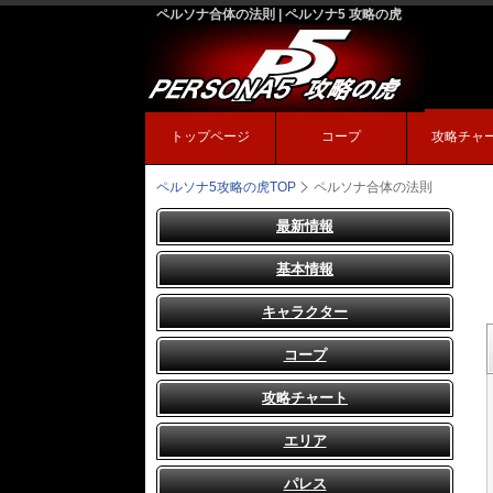
ペルソナ合体の法則 | ペルソナ5 攻略の虎
トップページ
コープ
攻略チャ
ペルソナ5攻略の虎
TOP
ペルソナ合体の法則
最新情報
基本情報
キャラクター
コープ
攻略チャート
エリア
パレス