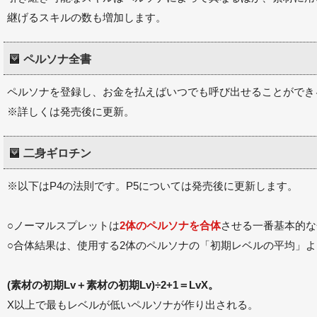
継げるスキルの数も増加します。
ペルソナ全書
ペルソナを登録し、お金を払えばいつでも呼び出せることができ
※詳しくは発売後に更新。
二身ギロチン
※以下はP4の法則です。P5については発売後に更新します。
○ノーマルスプレットは
2体のペルソナを合体
させる一番基本的な
○合体結果は、使用する2体のペルソナの「初期レベルの平均」
(素材の初期Lv＋素材の初期Lv)÷2+1＝LvX。
X以上で最もレベルが低いペルソナが作り出される。