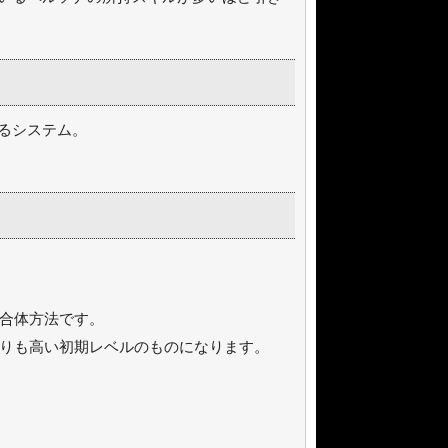
るシステム。
合体方法です。
よりも高い初期レベルのものになります。