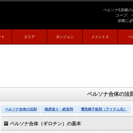
ペルソナ5攻略の
コープ、
攻略に必
ート
エリア
ダンジョン
メメントス
ペ
ペルソナ合体の法
ペルソナ合体の法則
独房送り・絞首刑
電気椅子処刑（アイテム化）
ペルソナ合体（ギロチン）の基本