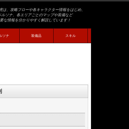
虎は、攻略フローや各キャラクター情報をはじめ、
ペルソナ、各エリアごとのマップや装備など
要な情報を分かりやすく解説しています！
ルソナ
装備品
スキル
則