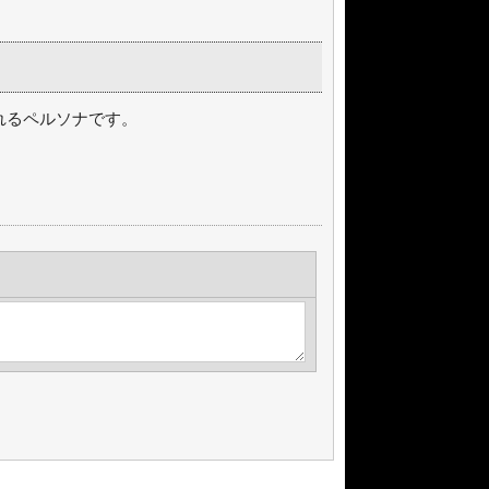
れるペルソナです。