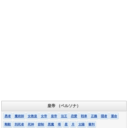
皇帝 （ペルソナ）
愚者
魔術師
女教皇
女帝
皇帝
法王
恋愛
戦車
正義
隠者
運命
剛毅
刑死者
死神
節制
悪魔
塔
星
月
太陽
審判