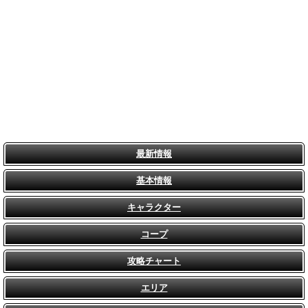
最新情報
基本情報
キャラクター
コープ
攻略チャート
エリア