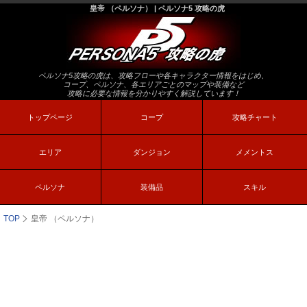
皇帝 （ペルソナ） | ペルソナ5 攻略の虎
ペルソナ5攻略の虎は、攻略フローや各キャラクター情報をはじめ、
コープ、ペルソナ、各エリアごとのマップや装備など
攻略に必要な情報を分かりやすく解説しています！
トップページ
コープ
攻略チャート
エリア
ダンジョン
メメントス
ペルソナ
装備品
スキル
TOP
皇帝 （ペルソナ）