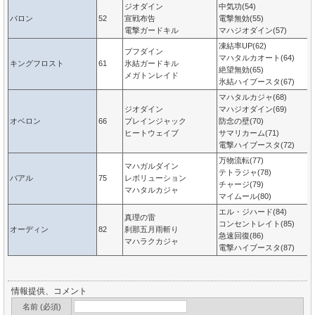
ジオダイン
中気功(54)
バロン
52
宣戦布告
電撃無効(55)
電撃ガードキル
マハジオダイン(57)
凍結率UP(62)
ブフダイン
マハタルカオート(64)
キングフロスト
61
氷結ガードキル
絶望無効(65)
メガトンレイド
氷結ハイブースタ(67)
マハタルカジャ(68)
ジオダイン
マハジオダイン(69)
オベロン
66
ブレインジャック
防念の壁(70)
ヒートウェイブ
サマリカーム(71)
電撃ハイブースタ(72)
万物流転(77)
マハガルダイン
テトラジャ(78)
バアル
75
レボリューション
チャージ(79)
マハタルカジャ
マイムール(80)
エル・ジハード(84)
真理の雷
コンセントレイト(85)
オーディン
82
刹那五月雨斬り
急速回復(86)
マハラクカジャ
電撃ハイブースタ(87)
情報提供、コメント
名前 (必須)