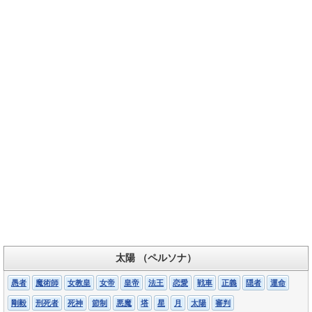
太陽 （ペルソナ）
愚者
魔術師
女教皇
女帝
皇帝
法王
恋愛
戦車
正義
隠者
運命
剛毅
刑死者
死神
節制
悪魔
塔
星
月
太陽
審判