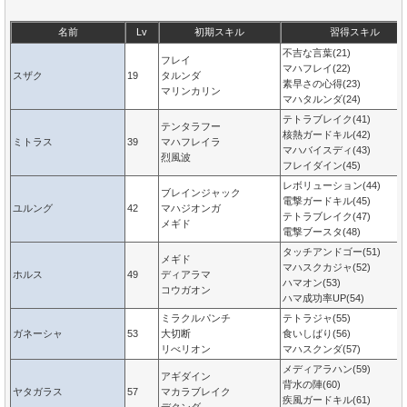
名前
Lv
初期スキル
習得スキル
不吉な言葉(21)
フレイ
マハフレイ(22)
スザク
19
タルンダ
素早さの心得(23)
マリンカリン
マハタルンダ(24)
テトラブレイク(41)
テンタラフー
核熱ガードキル(42)
ミトラス
39
マハフレイラ
マハバイスディ(43)
烈風波
フレイダイン(45)
レボリューション(44)
ブレインジャック
電撃ガードキル(45)
ユルング
42
マハジオンガ
テトラブレイク(47)
メギド
電撃ブースタ(48)
タッチアンドゴー(51)
メギド
マハスクカジャ(52)
ホルス
49
ディアラマ
ハマオン(53)
コウガオン
ハマ成功率UP(54)
ミラクルパンチ
テトラジャ(55)
ガネーシャ
53
大切断
食いしばり(56)
リべリオン
マハスクンダ(57)
メディアラハン(59)
アギダイン
背水の陣(60)
ヤタガラス
57
マカラブレイク
疾風ガードキル(61)