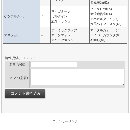
デクンダ
疾風無効(62)
ハイグロウ(65)
マハガルーラ
大治癒促進(66)
ケツアルカトル
63
ガルダイン
マハガルダイン(67)
忘却ラッシュ
疾風ハイブースタ(68)
アトミックフレア
マハタルカオート(78)
アスラおう
76
マハンマオン
ハイパーカウンタ(80)
マハラクカジャ
不動心(81)
情報提供、コメント
名前 (必須)
コメント(必須)
スポンサーリンク