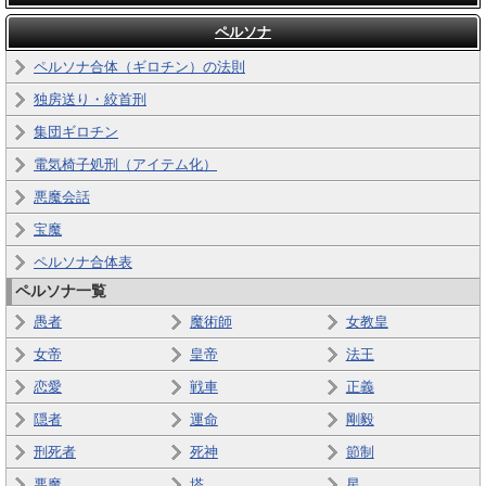
ペルソナ
ペルソナ合体（ギロチン）の法則
独房送り・絞首刑
集団ギロチン
電気椅子処刑（アイテム化）
悪魔会話
宝魔
ペルソナ合体表
ペルソナ一覧
愚者
魔術師
女教皇
女帝
皇帝
法王
恋愛
戦車
正義
隠者
運命
剛毅
刑死者
死神
節制
悪魔
塔
星