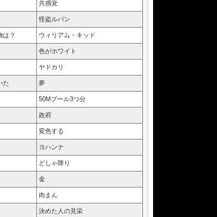
共感覚
怪盗ルパン
物は？
ウィリアム・キッド
色がホワイト
ヤドカリ
いた
夢
50Mプール3つ分
政府
変色する
ヨハンナ
どしゃ降り
金
肉まん
決めた人の見栄