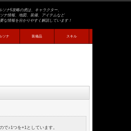
ルソナ5攻略の虎は、キャラクター、
ソナ情報、地図、装備、アイテムなど
要な情報を分かりやすく解説しています！
ルソナ
装備品
スキル
で♪1つを+1としています。