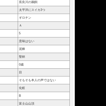
長良川の鵜飼
太平洋にスイカ3つ
ギロチン
Ａ
5
意味はない
泥棒
聖杯
0歳
目
そもそも本人の声ではない
化粧
B
富士山山頂