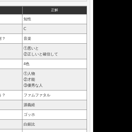
正解
知性
C
何？
音楽
①悪いと
②正しいと確信して
4色
①人物
②才能
③優秀な人
う？
ファムファタル
源義経
ゴッホ
白銀比