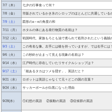
7/7（木）
七夕の行事食って何？
7/8（金）
市販されているかき氷のシロップのほとんどに共通している
7/9（土）
図形のa～eの角度の和
7/11（月）
ホタルの体にある発行物質の名前は？
7/12（火）
戦国時代、家族もろとも油で煮られて処刑されたという義賊
9/3（土）
この有名な像。左手には槍を持っていますが、では右手には
9/6（火）
この秒針が止まって見える現象の名前は？
9/14（水）
江戸時代に存在していたリサイクルショップは？
9/17（土）
「能あるタカはツメを隠す」、英語だと？
9/21（水）
ロボットは英語じゃなくて元々どこの国の言葉？
9/24（水）
サッカーボールが白黒になった理由
9/28(水）
①幻想の英語 ②振動の英語 ③症候群の英語