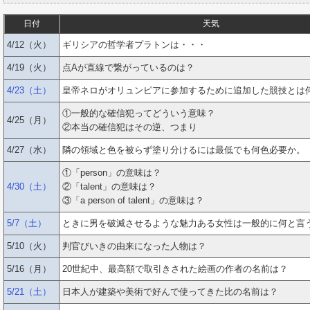
日付
天気
4/12（火）
ギリシアの哲学者プラトンは・・・
4/19（火）
点Aが直線で繋がっているのは？
4/23（土）
皇帝ネロがオリュンピアに参加するために追加した競技とは
①一般的な確信犯ってどういう意味？
4/25（月）
②本当の確信犯はその逆、つまり
4/27（水）
隣の領域と色を被らず塗り分けるには最低でも何色必要か。
①「person」の意味は？
4/30（土）
②「talent」の意味は？
③「a person of talent」の意味は？
5/7（土）
ときに男を破滅させるような魅力ある女性は一般的に何と言
5/10（火）
判官びいきの由来になった人物は？
5/16（月）
20世紀中、最高額で取引きされた絵画の作者の名前は？
5/21（土）
日本人が建築や美術で好んで使ってきた比の名前は？