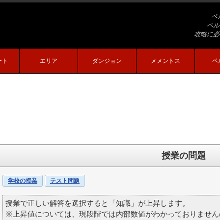
ペ
ペル
攻略に必
ート
エリア
ダンジョン
メメントス
ペ
授業の問題
学校の授業
テスト問題
授業で正しい解答を選択すると「知識」が上昇します。
※上昇値については、現段階では内部数値がわかっておりませんの