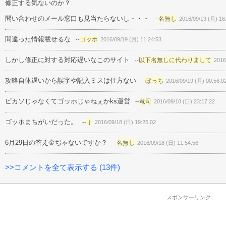
修正する気ないのか？
問い合わせのメール窓口も見当たらないし・・・
名無し
--
2016/09/19 (月) 16
間違った情報載せるな
ゴッホ
--
2016/09/19 (月) 11:24:53
しかし修正に対する対応遅いなこのサイト
以下名無しに代わりまして
--
2016
攻略自体遅いから誤字や記入ミスは仕方ない
ぼっち
--
2016/09/19 (月) 00:56:0
ピカソじゃなくてゴッホじゃねぇかks運営
竜司
--
2016/09/18 (日) 23:17:22
ゴッホまちがいだった。
ｊ
--
2016/09/18 (日) 19:25:02
6月29日の答え金ぢゃないですか？
名無し
--
2016/09/18 (日) 11:54:56
>>コメントを全て表示する (13件)
スポンサーリンク