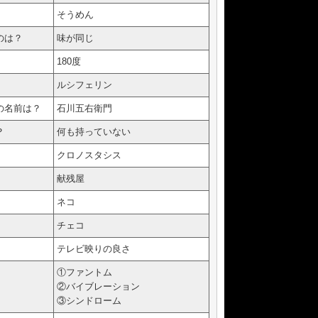
そうめん
のは？
味が同じ
180度
ルシフェリン
の名前は？
石川五右衛門
？
何も持っていない
クロノスタシス
献残屋
ネコ
チェコ
テレビ映りの良さ
①ファントム
②バイブレーション
③シンドローム