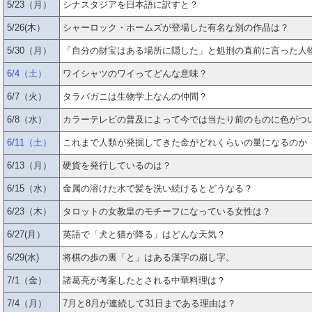
5/23（月）
シナスタジアを日本語に訳すと？
5/26(木）
シャーロック・ホームズが登場した有名な別の作品は？
5/30（月）
「自分の財宝はある場所に隠した」と処刑の直前に言った人
6/4（土）
ワイシャツのワイってどんな意味？
6/7（火）
タラバガニは生物学上なんの仲間？
6/8（水）
カラーテレビの普及によって今では当たり前のものに色がつ
6/11（土）
これまで人類が発掘してきた金がどれくらいの量になるのか
6/13（月）
硬貨を発行しているのは？
6/15（水）
金属の溶けた水で髪を洗い続けるとどうなる？
6/23（木）
タロットの女教皇のモチーフになっている女性は？
6/27(月）
英語で「犬と猫が降る」はどんな天気？
6/29(水)
将棋の歩の裏「と」はある漢字の崩し字。
7/1（金）
諸葛亮が考案したとされる中華料理は？
7/4（月）
7月と8月が連続して31日まである理由は？