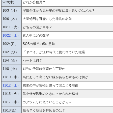
9/29(木)
どれが公務員？
10/3（月）
宇宙全体から見た星の密度に最も近いのはどれ？
10/6（木）
大量処刑を可能にした器具の名前
10/11（火）
どちらの図がキキ？
10/22（土）
真ん中にどの数字
10/24(月）
SOSの最初のSの意味
11/2（水）
「ヤバイ」が江戸時代に使われていた職業
11/4（金）
ハートは何？
11/8（火）
裁判の傍聴は何歳から可能か
11/10（木）
鳥にあって烏にない線があらわすものは何か
11/12（土）
携帯の声が実物と違って聞こえる理由
11/15（火）
鼠小僧が処刑のときにさせられた格好
11/17（木）
カタツムリに似ていることから～
11/18(金）
最も早く朝日を拝めるのは？