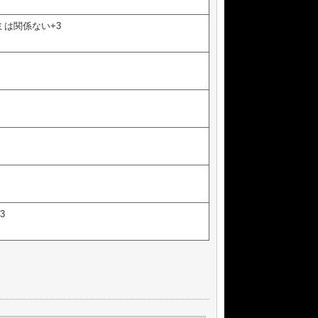
ミは関係ない+3
3