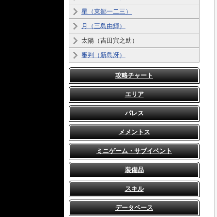
星（東郷一二三）
月（三島由輝）
太陽（吉田寅之助）
審判（新島冴）
攻略チャート
エリア
パレス
メメントス
ミニゲーム・サブイベント
装備品
スキル
データベース