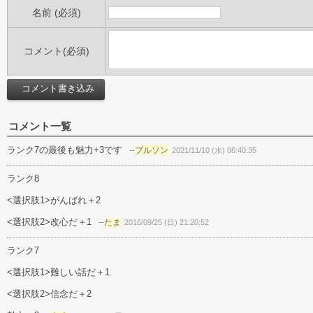
名前 (必須)
コメント(必須)
コメント一覧
ランク7の最後も魅力+3です
プルソン
--
2021/11/10 (水) 06:40:35
ランク8
<選択肢1>がんばれ＋2
<選択肢2>改心だ＋1
たま
--
2016/09/25 (日) 21:20:52
ランク7
<選択肢1>難しい話だ＋1
<選択肢2>信念だ＋2