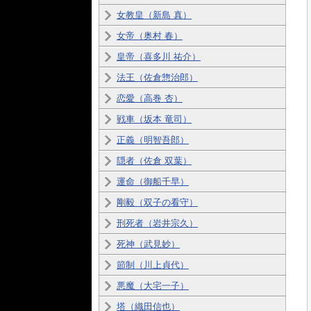
女教皇（新島 真）
女帝（奥村 春）
皇帝（喜多川 祐介）
法王（佐倉惣治郎）
恋愛（高巻 杏）
戦車（坂本 竜司）
正義（明智吾郎）
隠者（佐倉 双葉）
運命（御船千早）
剛毅（双子の看守）
刑死者（岩井宗久）
死神（武見妙）
節制（川上貞代）
悪魔（大宅一子）
塔（織田信也）