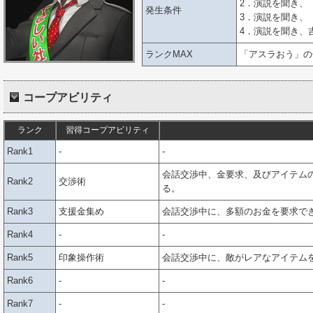
2．演説を聞き、
発生条件
3．演説を聞き、
4．演説を聞き、
ランクMAX
「アスラおう」の
コープアビリティ
ランク
習得コープアビリティ
Rank1
-
-
会話交渉中、金要求、及びアイテム
Rank2
交渉術
る。
Rank3
支援金集め
会話交渉中に、多額のお金を要求で
Rank4
-
-
Rank5
印象操作術
会話交渉中に、敵がレアなアイテム
Rank6
-
-
Rank7
-
-