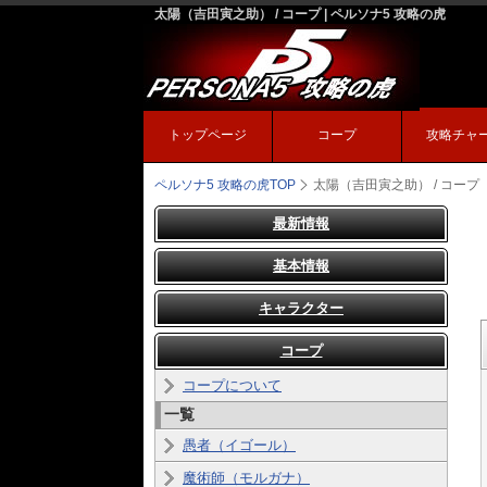
太陽（吉田寅之助） / コープ | ペルソナ5 攻略の虎
トップページ
コープ
攻略チャ
ペルソナ5 攻略の虎
TOP
太陽（吉田寅之助） / コープ
最新情報
基本情報
キャラクター
コープ
コープについて
一覧
愚者（イゴール）
魔術師（モルガナ）