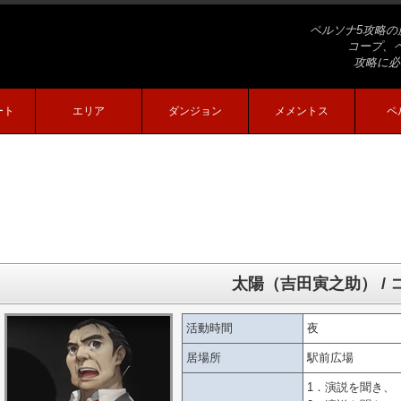
ペルソナ5攻略の
コープ、
攻略に必
ート
エリア
ダンジョン
メメントス
ペ
太陽（吉田寅之助） / 
活動時間
夜
居場所
駅前広場
1．演説を聞き、