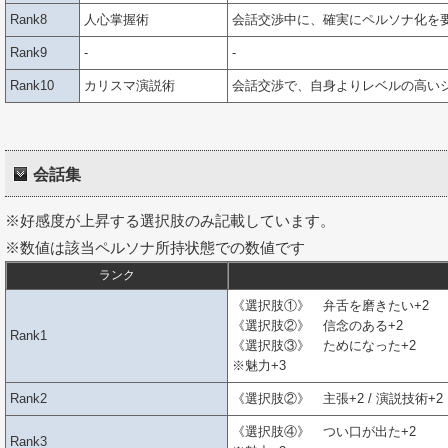
Rank8
人心掌握術
会話交渉中に、確実にペルソナ化を
Rank9
-
-
Rank10
カリスマ演説術
会話交渉で、自身よりレベルの高い
会話集
※好感度が上昇する選択肢のみ記載しています。
※数値は該当ペルソナ所持状態での数値です
ランク
《選択肢①》 弁舌を磨きたい+2
《選択肢②》 信念のある+2
Rank1
《選択肢③》 ためになった+2
※魅力+3
Rank2
《選択肢②》 主張+2 / 演説技術+2
《選択肢④》 つい口が出た+2
Rank3