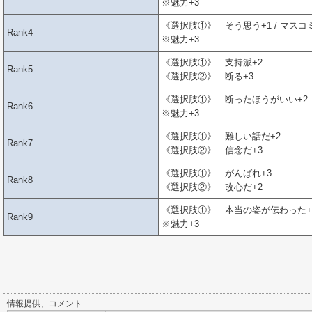
※魅力+3
《選択肢①》 そう思う+1 / マスコ
Rank4
※魅力+3
《選択肢①》 支持派+2
Rank5
《選択肢②》 断る+3
《選択肢①》 断ったほうがいい+2
Rank6
※魅力+3
《選択肢①》 難しい話だ+2
Rank7
《選択肢②》 信念だ+3
《選択肢①》 がんばれ+3
Rank8
《選択肢②》 改心だ+2
《選択肢①》 本当の姿が伝わった+
Rank9
※魅力+3
情報提供、コメント