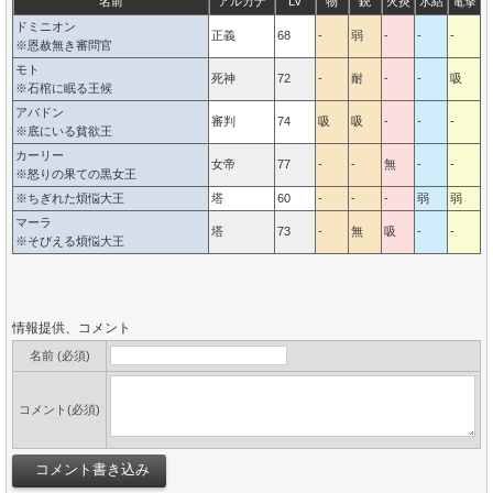
名前
アルカナ
Lv
物
銃
火炎
氷結
電撃
ドミニオン
正義
68
-
弱
-
-
-
-
※恩赦無き審問官
モト
死神
72
-
耐
-
-
吸
※石棺に眠る王候
アバドン
審判
74
吸
吸
-
-
-
-
※底にいる貧欲王
カーリー
女帝
77
-
-
無
-
-
-
※怒りの果ての黒女王
※ちぎれた煩悩大王
塔
60
-
-
-
弱
弱
-
マーラ
塔
73
-
無
吸
-
-
-
※そびえる煩悩大王
情報提供、コメント
名前 (必須)
コメント(必須)