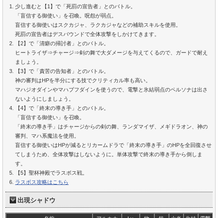
少し進むと【1】で「死罰の宣告者」とのバトル。
「盲信する御使い」を召喚。呪怨が弱点。
盲信する御使いはスクカジャ、ラクカジャなどの補助スキルを使用。
死罰の宣告者はデスバウンドで全体攻撃をしかけてきます。
【2】で「清癖の掃討者」とのバトル。
ヒートライザ⇒チャージ⇒剣の舞で大ダメージを与えてくるので、ガードで耐え
ましょう。
【3】で「責苦の告知者」とのバトル。
神の審判はHPを半分にする技でクリティカル率も高い。
マハジオダインやマハブフダインを使うので、電撃と氷結弱点のペルソナは出さ
ないようにしましょう。
【4】で「終末の導き手」とのバトル。
「盲信する御使い」を召喚。
「終末の導き手」はチャージからの剣の舞、ランダマイザ、メギドラオン、神の
審判、マハ系魔法を使用。
盲信する御使いはHPが減るとリカームドラで「終末の導き手」のHPを全回復させ
てしまうため、全体攻撃はしないように。単体攻撃で終末の導き手から倒しま
す。
【5】聖杯神殿でラスボス戦。
ラスボス攻略はこちら
出現シャドウ