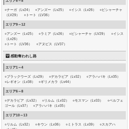
エリア6～8
○ナーガ（Lv24） ○アンズー（Lv25） ○イシス（Lv26） ○ピシャーチャ
（LV29） ○トート（LV36）
エリア9～12
○アンズー（Lv25） ○ラミア（Lv26） ○ピシャーチャ（LV29） ○イシス
（Lv26）
○トート（LV36） ○アヌビス（LV37）
感動奪われし路
エリア1～4
○ブラックウーズ（Lv29） ○デカラビア（Lv32） ○アラハバキ（Lv35）
○レギオン（Lv38） ○ギリメカラ（Lv44）
エリア6～8
○デカラビア（Lv32） ○リルム（Lv32） ○モスマン（Lv33） ○ベルフェ
ゴール（Lv37） ○アラハバキ（Lv35）
エリア10～13
○リルム（Lv32） ○キウン（Lv36） ○ミトラス（Lv39） ○スカアハ