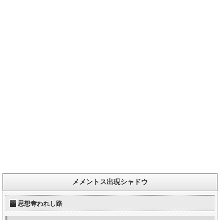
メメントス出現シャドウ
思想奪われし路