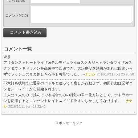
名前 (必須)
コメント(必須)
コメント一覧
続き
アリダンス＋ヒートライザorテルモピュライorスクカジャ＋ランダマイザorス
クンダでメギドラオンを高確率で回避でき、大治癒促進効果があれば回復いら
ずでラッシュのまま倒しきる事も可能でした。
--
ナナシ
2016/10/11 (火) 23:26:28
不意打ち状態では通常のバトルと違って１度しか行動せず、初回行動は必ずコ
ンセントレイトから開始されます。
主人公１人のみで挑んででる場合のみの行動の単一化方法として、テトラカー
ンを使用するとコンセントレイト→メギドラオンしかしなくなります。
--
ナナ
シ
2016/10/11 (火) 23:23:42
スポンサーリンク