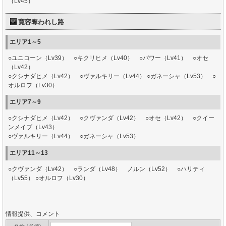
（Lv45）
寛容奪われし路
エリア1～5
○ユニコーン（Lv39） ○キクリヒメ（Lv40） ○パワー（Lv41） ○オセ
（Lv42）
○クシナダヒメ（Lv42） ○ヴァルキリー（Lv44） ○ガネーシャ（Lv53） ○
オルロフ（Lv30）
エリア7～9
○クシナダヒメ（Lv42） ○クヴァンダ（Lv42） ○オセ（Lv42） ○クイー
ンメイブ（Lv43）
○ヴァルキリー（Lv44） ○ガネーシャ（Lv53）
エリア11～13
○クヴァンダ（Lv42） ○ランダ（Lv48） ノルン（Lv52） ○ハリティ
（Lv55） ○オルロフ（Lv30）
情報提供、コメント