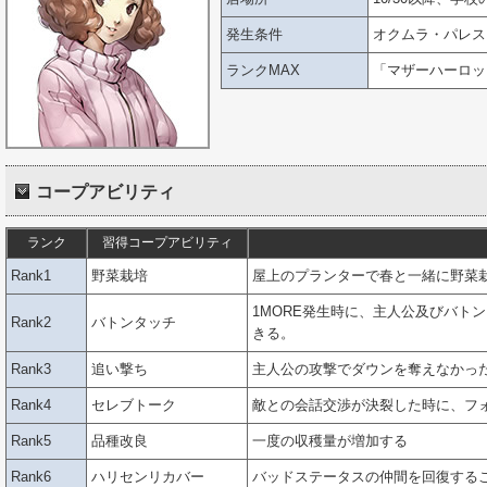
発生条件
オクムラ・パレス
ランクMAX
「マザーハーロッ
コープアビリティ
ランク
習得コープアビリティ
Rank1
野菜栽培
屋上のプランターで春と一緒に野菜
1MORE発生時に、主人公及びバト
Rank2
バトンタッチ
きる。
Rank3
追い撃ち
主人公の攻撃でダウンを奪えなかっ
Rank4
セレブトーク
敵との会話交渉が決裂した時に、フ
Rank5
品種改良
一度の収穫量が増加する
Rank6
ハリセンリカバー
バッドステータスの仲間を回復する