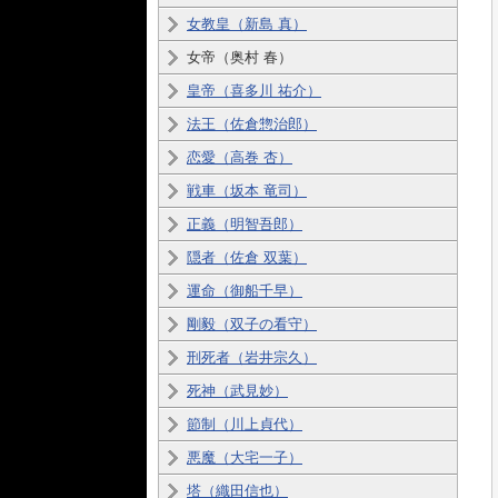
女教皇（新島 真）
女帝（奥村 春）
皇帝（喜多川 祐介）
法王（佐倉惣治郎）
恋愛（高巻 杏）
戦車（坂本 竜司）
正義（明智吾郎）
隠者（佐倉 双葉）
運命（御船千早）
剛毅（双子の看守）
刑死者（岩井宗久）
死神（武見妙）
節制（川上貞代）
悪魔（大宅一子）
塔（織田信也）