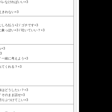
バレなければいい+3
数えきれない+3
しろ払う+2 / ゴチです+3
象っぽい+3 / 吐いていい？+3
+3
3
 一緒に考えよう+3
れてくれる？+3
春はどうしたい？+3
 そのまま話せ+3
切りぶつけてこい+3