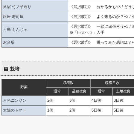
原宿 竹ノ子通り
《選択肢①》 分かるかも+3 / どうし
銀座 寿司屋
《選択肢①》 よく来るのか？+3 / セ
《選択肢①》 一緒に頑張ろう+3 / 適
月島 もんじゃ
※「巨大ヘラ」入手
お台場
《選択肢①》 乗ってみた感想は？+3 
栽培
収穫数
収穫日数
野菜
通常
品種改良
通常
土壌改良
月光ニンジン
2個
3個
4日後
3日後
太陽のトマト
1個
2個
6日後
5日後