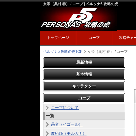
女帝（奥村 春） / コープ | ペルソナ5 攻略の虎
トップページ
コープ
攻略チャ
ペルソナ5 攻略の虎
TOP
女帝（奥村 春） / コープ
最新情報
基本情報
キャラクター
コープ
コープについて
一覧
愚者（イゴール）
魔術師（モルガナ）