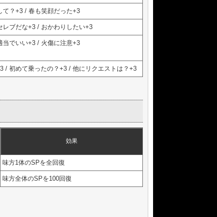
て？+3 / 春も笑顔だった+3
レブだな+3 / おかわりしたい+3
当でいい+3 / 火傷に注意+3
/ 初めて乗ったの？+3 / 他にリクエストは？+3
効果
味方1体のSPを全回復
味方全体のSPを100回復