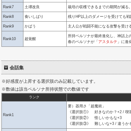
Rank7
土壌改良
栽培の収穫できるまでの期間が減る
Rank8
食いしばり
残りHP以上のダメージを受けても戦
Rank9
かばう
主人公が戦闘不能になる攻撃を受け
所持ペルソナが最終進化し、神話上
Rank10
超覚醒
春のペルソナが「
アスタルテ
」に進
会話集
※好感度が上昇する選択肢のみ記載しています。
※数値は該当ペルソナ所持状態での数値です
ランク
要）器用さ「超魔術」
《選択肢①》 好きなのか？+2 / 喫
Rank1
《選択肢②》 怪しいかもな+3
《選択肢③》 難しいな+3 / 違うかも