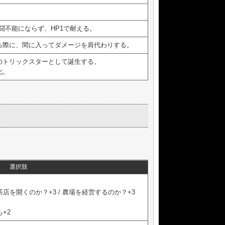
。
闘不能にならず、HP1で耐える。
る際に、間に入ってダメージを肩代わりする。
のトリックスターとして誕生する。
化。
選択肢
茶店を開くのか？+3 / 農場を経営するのか？+3
+2