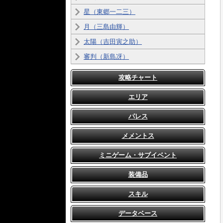
星（東郷一二三）
月（三島由輝）
太陽（吉田寅之助）
審判（新島冴）
攻略チャート
エリア
パレス
メメントス
ミニゲーム・サブイベント
装備品
スキル
データベース