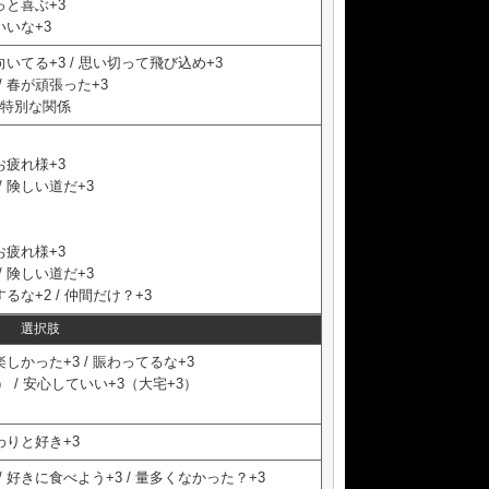
っと喜ぶ+3
いいな+3
いてる+3 / 思い切って飛び込め+3
 春が頑張った+3
 特別な関係
お疲れ様+3
 険しい道だ+3
お疲れ様+3
 険しい道だ+3
るな+2 / 仲間だけ？+3
選択肢
しかった+3 / 賑わってるな+3
 / 安心していい+3（大宅+3）
わりと好き+3
 好きに食べよう+3 / 量多くなかった？+3