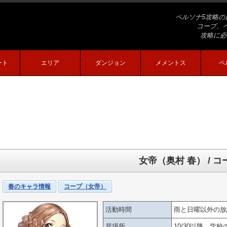
ペルソナ5攻略の
コープ、
攻略に必
ート
エリア
ダンジョン
メメントス
ペ
女帝（奥村 春） / コ
春のキャラ情報
コープ（女帝）
活動時間
雨と日曜以外の放
居場所
10/30以降、学校