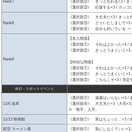
Rank7
《選択肢②》 きっと伝わる+3 / き
《選択肢③》 応援する+3 / カッコ
《選択肢②》 大丈夫だ+3 / きっと向
Rank8
《選択肢③》 どういたしまして+3 /
《選択肢④》 自分も好いている ⇒
【友人関係】
《選択肢①》 それはよかった+3 / 
《選択肢②》 きっとうまくいく+3 /
Rank9
【特別な関係】
《選択肢①》 それはよかった+3 / 
《選択肢②》 きっとうまくいく+3 /
《選択肢③》 こちらこそ+3 / 否定す
休日・スポットイベント
《選択肢①》 遠慮はいらない+3 / 楽
11/6 浅草
《選択肢④》 大丈夫だ+3（大宅+3）
※「熊手」入手。
11/13 映画館
《選択肢①》 実はちょっと…+3 / 
荻窪 ラーメン屋
《選択肢①》 気にしなくていい+3 /