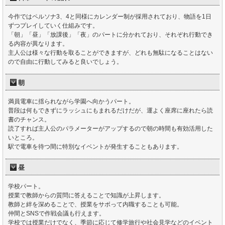
今作ではペルソナ3、4と同様にカレンダー制が採用されており、物語を1日
ずつプレイしていく仕組みです。
「朝」「昼」「放課後」「夜」のパートに分かれており、それぞれ行動でき
る内容が異なります。
主人公は様々な行動を取ることができますが、どれも無駄になることはない
ので自由に行動してみると良いでしょう。
朝
満員電車に揺られながら学園へ向かうパート。
普段は何もできずにラッシュにもまれるだけだが、運よく座席に座れたら読
書のチャンス。
読了すれば主人公のパラメーターがアップするので朝の時間も有効活用した
いところ。
駅で電車を待つ間に特別なイベントが発生することもあります。
昼
学校パート。
授業で教師からの質問に答えることで知識が上昇します。
教師と絆を深めることで、授業をサボって内職することも可能。
仲間とSNSで作戦会議も行えます。
学校では授業だけでなく、季節に応じて修学旅行や社会見学などのイベント