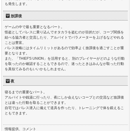
も発生します。
放課後
ゲームの中で最も重要となるパート。
怪盗としてパレスに乗り込んでオタカラを盗むのが目的だが、コープ関係を
結べる協力者と交流したり、アルバイトでパラメーターを上げるなどやれる
ことは豊富。
パレス攻略にはタイムリミットがあるので効率よく放課後を過ごすことが重
要となります。
また、「THIEF'S UNION」を活用すると、別のプレイヤーがどのような行動
を取ったのか確認することもできるので、迷ったときはみんなが取った行動
を真似てみるのもいいかもしれません。
夜
寝るまでの重要なパート。
アルバイトや銭湯に行ったり、夜にしか会えないコープとの交流など放課後
とは違った行動を取ることができます。
自宅ではパレス潜入に備えて道具を作ったり、トレーニングで体を鍛えるこ
ともできます。
情報提供、コメント