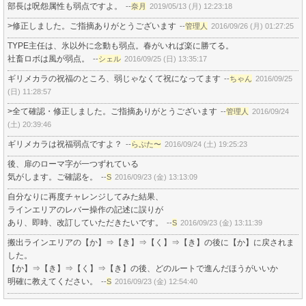
部長は呪怨属性も弱点ですよ。
--
奈月
2019/05/13 (月) 12:23:18
>修正しました。ご指摘ありがとうございます
--
管理人
2016/09/26 (月) 01:27:25
TYPE主任は、氷以外に念動も弱点。春がいれば楽に勝てる。
社畜ロボは風が弱点。
--
シェル
2016/09/25 (日) 13:35:17
ギリメカラの祝福のところ、弱じゃなくて祝になってます
--
ちゃん
2016/09/25
(日) 11:28:57
>全て確認・修正しました。ご指摘ありがとうございます
--
管理人
2016/09/24
(土) 20:39:46
ギリメカラは祝福弱点ですよ？
--
らぷた〜
2016/09/24 (土) 19:25:23
後、扉のローマ字が一つずれている
気がします。ご確認を。
--
S
2016/09/23 (金) 13:13:09
自分なりに再度チャレンジしてみた結果、
ラインエリアのレバー操作の記述に誤りが
あり、即時、改訂していただきたいです。
--
S
2016/09/23 (金) 13:11:39
搬出ラインエリアの【か】⇒【き】⇒【く】⇒【き】の後に【か】に戻されま
した。
【か】⇒【き】⇒【く】⇒【き】の後、どのルートで進んだほうがいいか
明確に教えてください。
--
S
2016/09/23 (金) 12:54:40