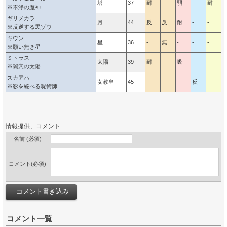
塔
37
耐
-
弱
-
耐
※不浄の魔神
ギリメカラ
月
44
反
反
耐
-
-
-
※反逆する黒ゾウ
キウン
星
36
-
無
-
-
-
-
※願い無き星
ミトラス
太陽
39
耐
-
吸
-
-
-
※闇穴の太陽
スカアハ
女教皇
45
-
-
-
反
-
-
※影を統べる呪術師
情報提供、コメント
名前 (必須)
コメント(必須)
コメント一覧