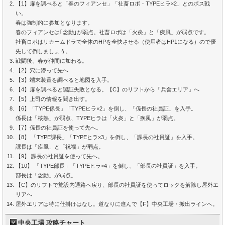
【1】扉を調べると「春のフィアンセ」「社畜ロボ・TYPEヒラ×2」とのボス戦
い。
春は強制的に参加となります。
春のフィアンセは｢念動｣が弱点。社畜ロボは「火炎」と「疾風」が弱点です。
社畜ロボはリカームドラで全体のHPを全快させる（使用者はHP1になる）ので優
先して倒しましょう。
戦闘後、春が仲間に加わる。
【2】穴に潜って先へ
【3】端末装置を調べると地図を入手。
【4】扉を調べると認証失敗となる。【C】のリフトから「兵舎エリア」へ
【5】上司の情報を聞き出す。
【6】「TYPE係長」「TYPEヒラ×2」を倒し、「係長の社員証」を入手。
係長は「核熱」が弱点、TYPEヒラは「火炎」と「疾風」が弱点。
【7】係長の社員証を使って先へ。
【8】 「TYPE課長」「TYPEヒラ×3」を倒し、「課長の社員証」を入手。
課長は「疾風」と「祝福」が弱点。
【9】 課長の社員証を使って先へ。
【10】 「TYPE部長」「TYPEヒラ×4」を倒し、「部長の社員証」を入手。
部長は「念動」が弱点。
【C】のリフトで施設内通路へ戻り、部長の社員証を使ってロックを解除し屋外エ
リアへ
屋外エリアは特に仕掛けはなし。道なりに進んで【F】中央工場・搬出ラインへ。
中央工場 攻略チャート