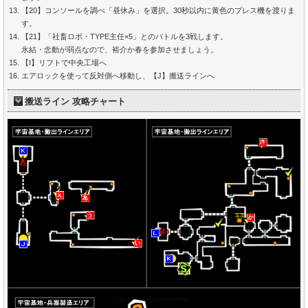
【20】コンソールを調べ「昼休み」を選択。30秒以内に黄色のプレス機を渡りま
す。
【21】「社畜ロボ・TYPE主任×5」とのバトルを3戦します。
氷結・念動が弱点なので、裕介か春を参加させましょう。
【I】リフトで中央工場へ
エアロックを使って反対側へ移動し、【J】搬送ラインへ
搬送ライン 攻略チャート