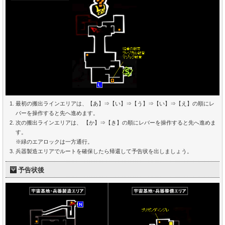
最初の搬出ラインエリアは、【あ】⇒【い】⇒【う】⇒【い】⇒【え】の順にレ
バーを操作すると先へ進めます。
次の搬出ラインエリアは、 【か】⇒【き】の順にレバーを操作すると先へ進めま
す。
※緑のエアロックは一方通行。
兵器製造エリアでルートを確保したら帰還して予告状を出しましょう。
予告状後