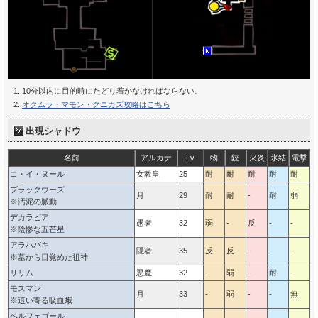
10分以内に目的時にたどり着かなければならない。
オクムラ・マモン・クニカズ攻略はこちら
出現シャドウ
名前
アルカナ
Lv
物
銃
火炎
氷結
電撃
コ・イ・ヌール
女教皇
25
耐
耐
耐
耐
耐
ブラックウーズ
月
29
耐
耐
-
耐
弱
-
※汚泥の脈動
デカラビア
愚者
32
弱
-
反
-
-
-
※陰惨な五芒星
アラハバキ
隠者
35
反
反
-
-
-
-
※墓から目覚めた祖神
リリム
悪魔
32
-
弱
-
耐
-
モスマン
月
33
-
弱
-
-
無
-
※這い寄る吸血蛾
ベルフェゴール