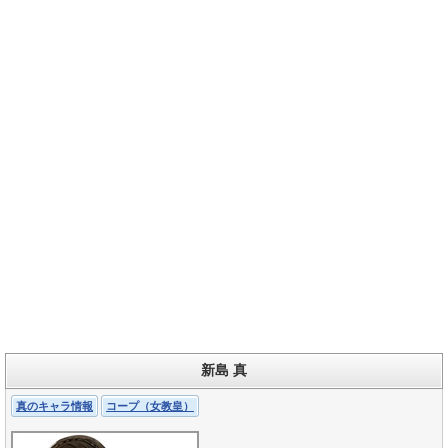
新島 真
真のキャラ情報
コープ（女教皇）