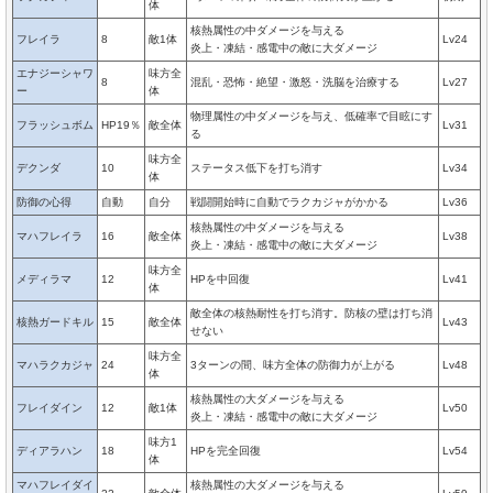
体
核熱属性の中ダメージを与える
フレイラ
8
敵1体
Lv24
炎上・凍結・感電中の敵に大ダメージ
エナジーシャワ
味方全
8
混乱・恐怖・絶望・激怒・洗脳を治療する
Lv27
ー
体
物理属性の中ダメージを与え、低確率で目眩にす
フラッシュボム
HP19％
敵全体
Lv31
る
味方全
デクンダ
10
ステータス低下を打ち消す
Lv34
体
防御の心得
自動
自分
戦闘開始時に自動でラクカジャがかかる
Lv36
核熱属性の中ダメージを与える
マハフレイラ
16
敵全体
Lv38
炎上・凍結・感電中の敵に大ダメージ
味方全
メディラマ
12
HPを中回復
Lv41
体
敵全体の核熱耐性を打ち消す。防核の壁は打ち消
核熱ガードキル
15
敵全体
Lv43
せない
味方全
マハラクカジャ
24
3ターンの間、味方全体の防御力が上がる
Lv48
体
核熱属性の大ダメージを与える
フレイダイン
12
敵1体
Lv50
炎上・凍結・感電中の敵に大ダメージ
味方1
ディアラハン
18
HPを完全回復
Lv54
体
マハフレイダイ
核熱属性の大ダメージを与える