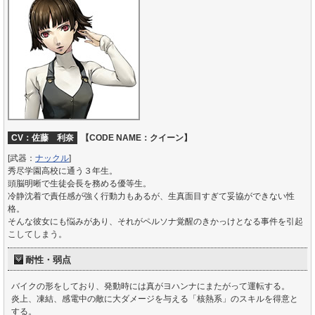
CV：佐藤 利奈
【CODE NAME：クイーン】
[武器：
ナックル
]
秀尽学園高校に通う３年生。
頭脳明晰で生徒会長を務める優等生。
冷静沈着で責任感が強く行動力もあるが、生真面目すぎて妥協ができない性
格。
そんな彼女にも悩みがあり、それがペルソナ覚醒のきかっけとなる事件を引起
こしてしまう。
耐性・弱点
バイクの形をしており、発動時には真がヨハンナにまたがって運転する。
炎上、凍結、感電中の敵に大ダメージを与える「核熱系」のスキルを得意と
する。