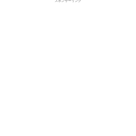
スポンサーリンク