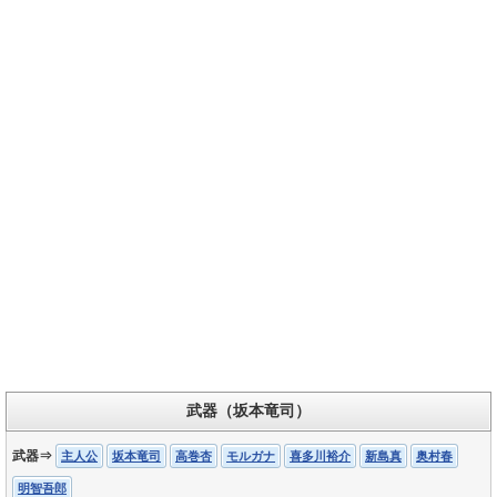
武器（坂本竜司）
武器⇒
主人公
坂本竜司
高巻杏
モルガナ
喜多川裕介
新島真
奥村春
明智吾郎