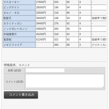
マスターキー
27800円
204
90
4
-
ビッグゲイト
28000円
196
94
4
-
オルソ・ネロ
32600円
218
86
4
-
怒髪天
38400円
248
94
4
低確率で激怒
カラミティガン
39400円
276
92
4
-
ノックボレーカノン
44800円
284
96
4
-
木端微塵方
45200円
318
92
4
-
鬼雷砲
51200円
322
92
4
低確率で感電
メギドファイア
-
380
98
3
クリティカル
情報提供、コメント
名前 (必須)
コメント(必須)