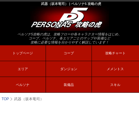
武器（坂本竜司） | ペルソナ5 攻略の虎
ペルソナ5攻略の虎は、攻略フローや各キャラクター情報をはじめ、
コープ、ペルソナ、各エリアごとのマップや装備など
攻略に必要な情報を分かりやすく解説しています！
トップページ
コープ
攻略チャート
エリア
ダンジョン
メメントス
ペルソナ
装備品
スキル
TOP
武器（坂本竜司）