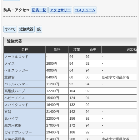
防具・アクセ⇒
防具一覧
アクセサリー
コスチューム
すべて
近接武器
銃
近接武器
名称
価格
攻撃
命中
追加効
ノーマルロッド
-
44
92
-
メイス
2800円
54
82
-
ヘルスラッガー
4000円
64
94
-
重鋼管
8400円
68
86
低確率で混乱付着
バトルハンマー
11200円
92
94
-
高級鉄パイプ
12200円
104
92
-
ヘビーメイス
15400円
124
94
-
スパイクロッド
16400円
132
92
-
玄翁
21400円
142
94
-
鬼パイプ
22000円
156
92
-
親方用玄翁
27000円
172
94
-
ガイアプレッサー
29400円
186
92
-
永遠の昏睡棒
31400円
200
88
中確率で睡眠付着