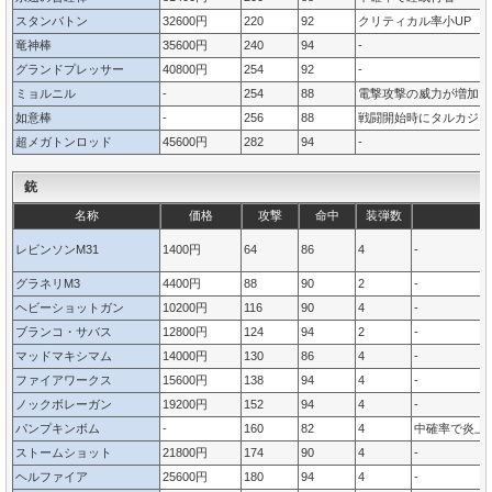
スタンバトン
32600円
220
92
クリティカル率小UP
竜神棒
35600円
240
94
-
グランドプレッサー
40800円
254
92
-
ミョルニル
-
254
88
電撃攻撃の威力が増加
如意棒
-
256
88
戦闘開始時にタルカジャ
超メガトンロッド
45600円
282
94
-
銃
名称
価格
攻撃
命中
装弾数
レビンソンM31
1400円
64
86
4
-
グラネリM3
4400円
88
90
2
-
ヘビーショットガン
10200円
116
90
4
-
ブランコ・サバス
12800円
124
94
2
-
マッドマキシマム
14000円
130
86
4
-
ファイアワークス
15600円
138
94
4
-
ノックボレーガン
19200円
152
94
4
-
パンプキンボム
-
160
82
4
中確率で炎上
ストームショット
21800円
174
90
4
-
ヘルファイア
25600円
180
94
4
-