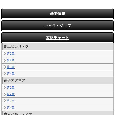
基本情報
キャラ・ジョブ
攻略チャート
剣士ヒカリ・ク
第1章
第2章
第3章
第4章
踊子アグネア
第1章
第2章
第3章
第4章
商人パルテティオ