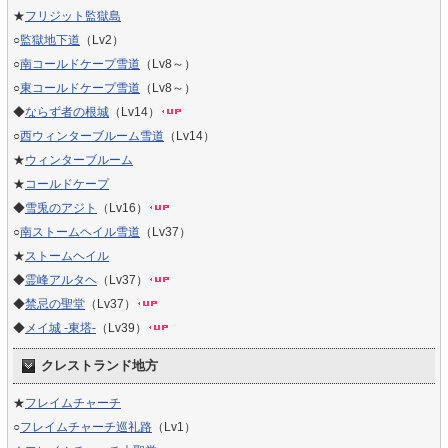
★
フリジット監獄島
○
監獄地下道
（Lv2）
○
南コールドケープ雪道
（Lv8～）
○
東コールドケープ雪道
（Lv8～）
◆
ならず者の根城
（Lv14）
○
西ウィンターブルーム雪道
（Lv14）
★
ウィンターブルーム
★
コールドケープ
◆
雪兎のアジト
（Lv16）
○
南ストームヘイル雪道
（Lv37）
★
ストームヘイル
◆
霊峰アルタヘ
（Lv37）
◆
禁忌の聖堂
（Lv37）
◆
メイ城 -東塔-
（Lv39）
クレストランド地方
★
フレイムチャーチ
○
フレイムチャーチ巡礼路
（Lv1）