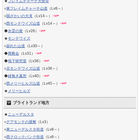
★
フレイムチャーチ大聖堂
○
東フレイムチャーチ山道
（Lv8～）
○
国ざかいの大滝
（Lv14～）
○
西モンテワイズ山道
（Lv14～）
◆
水霊の座
（Lv26）
★
モンテワイズ
○
寂れた山道
（Lv30～）
◆
廃教会
（Lv31）
◆
地下研究室
（Lv36）
○
北モンテワイズ山道
（Lv36～）
◆
緑無き墓所
（Lv40）
○
西メリーヒルズ山道
（Lv45～）
★
メリーヒルズ
ブライトランド地方
★
ニューデルスタ
○
デアモンテの屋敷
（Lv3）
○
東ニューデルスタ街道
（Lv8～）
○
西クロックバンク街道
（Lv8～）