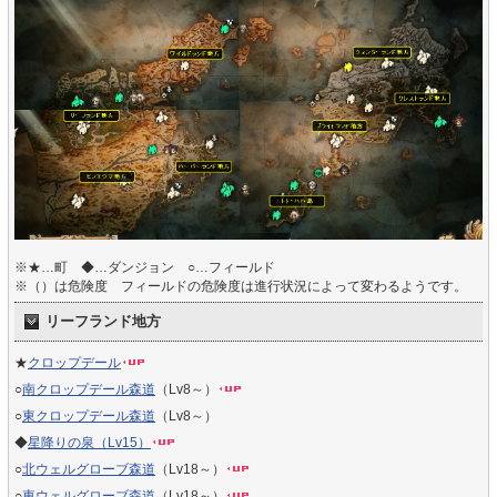
※★…町 ◆…ダンジョン ○…フィールド
※（）は危険度 フィールドの危険度は進行状況によって変わるようです。
リーフランド地方
★
クロップデール
○
南クロップデール森道
（Lv8～）
○
東クロップデール森道
（Lv8～）
◆
星降りの泉（Lv15）
○
北ウェルグローブ森道
（Lv18～）
○
東ウェルグローブ森道
（Lv18～）