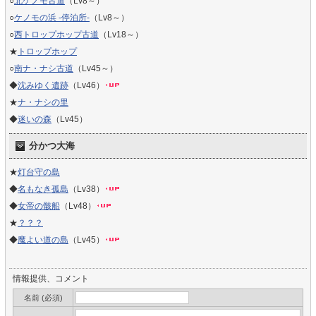
○
北ケノモ古道
（Lv8～）
○
ケノモの浜 -停泊所-
（Lv8～）
○
西トロップホップ古道
（Lv18～）
★
トロップホップ
○
南ナ・ナシ古道
（Lv45～）
◆
沈みゆく遺跡
（Lv46）
★
ナ・ナシの里
◆
迷いの森
（Lv45）
分かつ大海
★
灯台守の島
◆
名もなき孤島
（Lv38）
◆
女帝の骸船
（Lv48）
★
？？？
◆
魔よい道の島
（Lv45）
情報提供、コメント
名前 (必須)