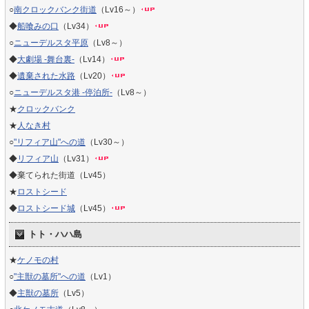
○
南クロックバンク街道
（Lv16～）
◆
船喰みの口
（Lv34）
○
ニューデルスタ平原
（Lv8～）
◆
大劇場 -舞台裏-
（Lv14）
◆
遺棄された水路
（Lv20）
○
ニューデルスタ港 -停泊所-
（Lv8～）
★
クロックバンク
★
人なき村
○
"リフィア山"への道
（Lv30～）
◆
リフィア山
（Lv31）
◆棄てられた街道（Lv45）
★
ロストシード
◆
ロストシード城
（Lv45）
トト・ハハ島
★
ケノモの村
○
"主獣の墓所"への道
（Lv1）
◆
主獣の墓所
（Lv5）