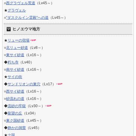
○
西グラヴェル荒道
（Lv45～）
★
グラヴェル
○
"ダスクルイン霊殿"への道
（Lv45～）
ヒノエウマ地方
★
リューの宿場
○
北リュー砂道
（Lv8～）
○
東サイ砂道
（Lv16～）
◆
朽ち寺
（Lv40）
○
南サイ砂道
（Lv16～）
★
サイの街
◆
サンドリオンの巣穴
（Lv17）
○
西サイ砂道
（Lv16～）
○
砂流れの道
（Lv16～）
◆
流砂の牢獄
（Lv30～）
◆
龍望の丘
（Lv34）
○
東ク国砂道
（Lv45～）
◆
静かの洞窟
（Lv45）
★
ク国