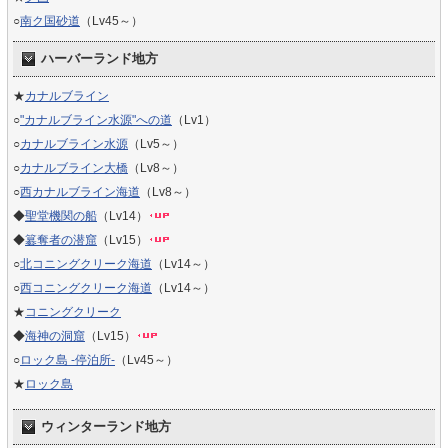
○
南ク国砂道
（Lv45～）
ハーバーランド地方
★
カナルブライン
○
"カナルブライン水源"への道
（Lv1）
○
カナルブライン水源
（Lv5～）
○
カナルブライン大橋
（Lv8～）
○
西カナルブライン海道
（Lv8～）
◆
聖堂機関の船
（Lv14）
◆
簒奪者の潜窟
（Lv15）
○
北コニングクリーク海道
（Lv14～）
○
西コニングクリーク海道
（Lv14～）
★
コニングクリーク
◆
海神の洞窟
（Lv15）
○
ロック島 -停泊所-
（Lv45～）
★
ロック島
ウィンターランド地方