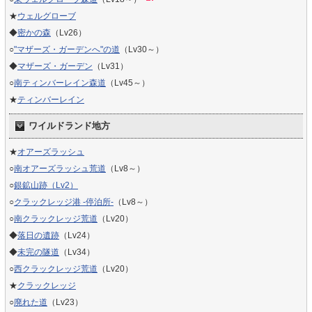
★
ウェルグローブ
◆
密かの森
（Lv26）
○
"マザーズ・ガーデンへ"の道
（Lv30～）
◆
マザーズ・ガーデン
（Lv31）
○
南ティンバーレイン森道
（Lv45～）
★
ティンバーレイン
ワイルドランド地方
★
オアーズラッシュ
○
南オアーズラッシュ荒道
（Lv8～）
○
銀鉱山跡（Lv2）
○
クラックレッジ港 -停泊所-
（Lv8～）
○
南クラックレッジ荒道
（Lv20）
◆
落日の遺跡
（Lv24）
◆
未完の隧道
（Lv34）
○
西クラックレッジ荒道
（Lv20）
★
クラックレッジ
○
廃れた道
（Lv23）