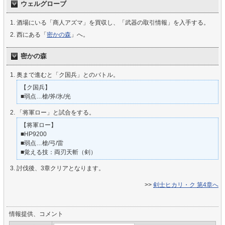
ウェルグローブ
酒場にいる「商人アズマ」を買収し、「武器の取引情報」を入手する。
西にある「
密かの森
」へ。
密かの森
奥まで進むと「ク国兵」とのバトル。
【ク国兵】
■弱点…槍/斧/氷/光
「将軍ロー」と試合をする。
【将軍ロー】
■HP9200
■弱点…槍/弓/雷
■覚える技：両刃天斬（剣）
討伐後、3章クリアとなります。
>>
剣士ヒカリ・ク 第4章へ
情報提供、コメント