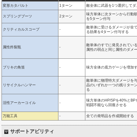
変形カタパルト
1ターン
敵全体に武器を1つ選択してダ
味方単体に次ターンから行動
スプリングブーツ
2ターン
を5ターン付与
敵単体に受けるダメージが全
クリティカルスコープ
-
る効果を4ターン付与する
敵単体のすでに発見されている、火
属性炸裂瓶
-
属性の弱点と同じ属性のダメー
ブリキの角笛
-
味方全体の底力ゲージを増加
敵単体に物理特大ダメージを
リサイクルハンマー
-
品のいずれか一つの残りターン
る
味方単体のHP/SPを40%とB
活性アーカーコイル
-
戦闘不能なら回復させる
万能工具
-
全ての発明品を作成開始する
サポートアビリティ