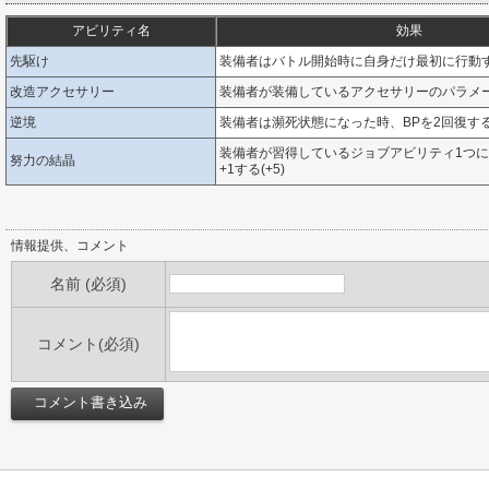
アビリティ名
効果
先駆け
装備者はバトル開始時に自身だけ最初に行動
改造アクセサリー
装備者が装備しているアクセサリーのパラメ
逆境
装備者は瀕死状態になった時、BPを2回復す
装備者が習得しているジョブアビリティ1つ
努力の結晶
+1する(+5)
情報提供、コメント
名前 (必須)
コメント(必須)