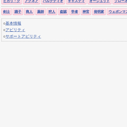
ヒカリ・ク
アグネア
パルテティオ
キャスティ
オーシュット
ソロー
剣士
踊子
商人
薬師
狩人
盗賊
学者
神官
発明家
ウェポンマ
○
基本情報
○
アビリティ
○
サポートアビリティ