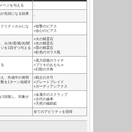
メージを与える
-
順が先頭になる効果
-
てクリティカルにな
○狙撃のピアス
○会心のピアス
○火の精霊石
/氷/雷/風/光/闇
○氷の精霊石
ジを1回ずつ与える
○雷の精霊石
○虹色のガラス瓶
○底力回復のライチ
する
○ブリキのおもちゃ
○幻獣の大角
与え、作成中の発明
○戦士の大弓
数を1ターン短縮す
○グレートブレイド
○ガーディアンアクス
○金属片のスクラップ
Pを1回復し、対象が
○古代の歯車
○天然の磁鉄鉱
全てのアビリティを習得