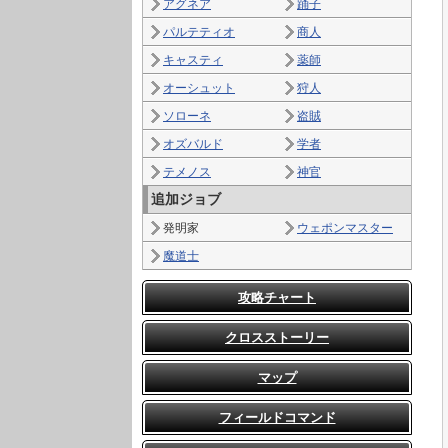
アグネア
踊子
パルテティオ
商人
キャスティ
薬師
オーシュット
狩人
ソローネ
盗賊
オズバルド
学者
テメノス
神官
追加ジョブ
発明家
ウェポンマスター
魔道士
攻略チャート
クロスストーリー
マップ
フィールドコマンド