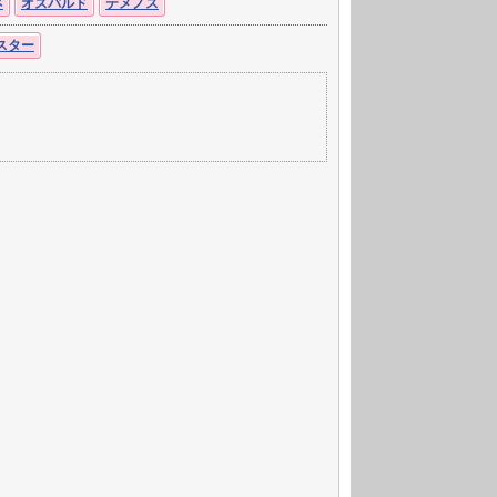
ネ
オズバルド
テメノス
スター