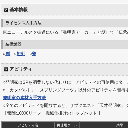
基本情報
ライセンス入手方法
東ニューデルスタ街道にいる「発明家アーカー」と話して「伝承
装備武器
○
剣
○
短剣
○
斧
アビリティ
○発明家はSPを消費しない代わりに、アビリティの再使用にタ
○「カタパルト」「スプリングブーツ」以外のアビリティを習得
発明家の素材入手方法
○全てのアビリティを開放すると、サブクエスト「天才発明家」
【報酬:10000リーフ、機械仕掛けのトップハット 】
アビリティ名
再使用ターン
効果