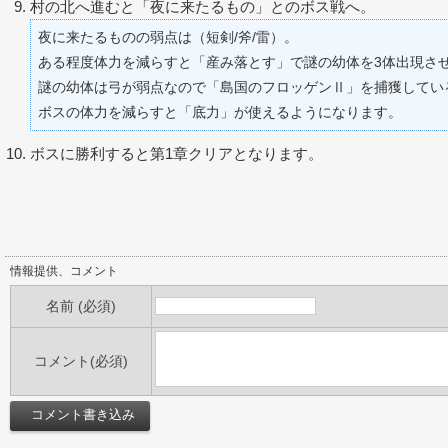
村の北へ進むと「夜に来たるもの」とのボス戦へ。
夜に来たるものの弱点は（短剣/斧/雷）。
ある程度体力を減らすと「産み落とす」で謎の幼体を3体出現さ
謎の幼体は弓が弱点なので「島国のフロッゲンⅡ」を捕獲してい
ボスの体力を減らすと「底力」が使えるようになります。
ボスに勝利すると第1章クリアとなります。
情報提供、コメント
名前 (必須)
コメント(必須)