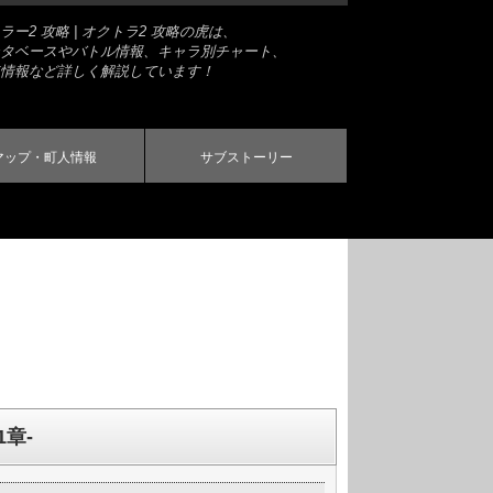
ー2 攻略 | オクトラ2 攻略の虎は、
タベースやバトル情報、キャラ別チャート、
情報など詳しく解説しています！
マップ・町人情報
サブストーリー
章-