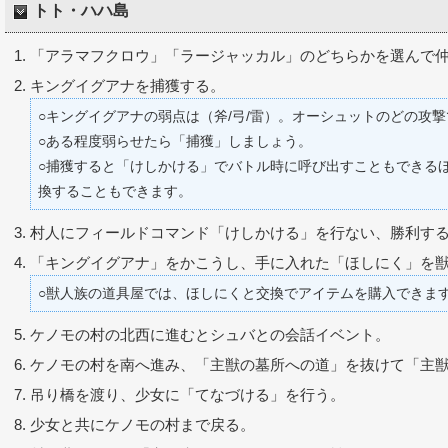
トト・ハハ島
「アラマフクロウ」「ラージャッカル」のどちらかを選んで
キングイグアナを捕獲する。
○キングイグアナの弱点は（斧/弓/雷）。オーシュットのどの攻
○ある程度弱らせたら「捕獲」しましょう。
○捕獲すると「けしかける」でバトル時に呼び出すこともできる
換することもできます。
村人にフィールドコマンド「けしかける」を行ない、勝利す
「キングイグアナ」をかこうし、手に入れた「ほしにく」を
○獣人族の道具屋では、ほしにくと交換でアイテムを購入できま
ケノモの村の北西に進むとシュバとの会話イベント。
ケノモの村を南へ進み、「主獣の墓所への道」を抜けて「主
吊り橋を渡り、少女に「てなづける」を行う。
少女と共にケノモの村まで戻る。