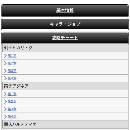
基本情報
キャラ・ジョブ
攻略チャート
剣士ヒカリ・ク
第1章
第2章
第3章
第4章
踊子アグネア
第1章
第2章
第3章
第4章
商人パルテティオ