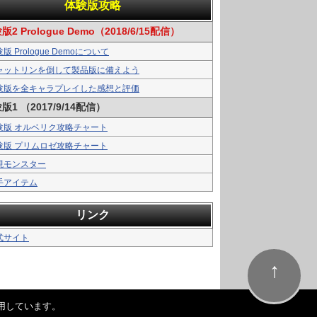
体験版攻略
版2 Prologue Demo（2018/6/15配信）
版 Prologue Demoについて
ャットリンを倒して製品版に備えよう
験版を全キャラプレイした感想と評価
版1 （2017/9/14配信）
験版 オルベリク攻略チャート
験版 プリムロゼ攻略チャート
現モンスター
手アイテム
リンク
式サイト
↑
用しています。