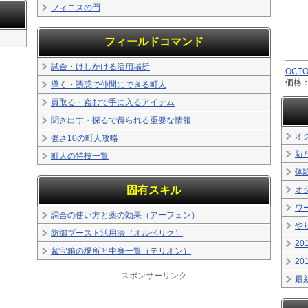
フィニスの門
フィールドコマンド
試合・けしかける活用場所
OCTOP
価格：
導く・誘惑で仲間にできる町人
買取る・盗むで手に入るアイテム
聞き出す・探るで得られる重要な情報
オ
強さ10の町人攻略
新
町人の特技一覧
体
固有スキル
オ
ワ
調合の使い方と薬の効果（アーフェン）
や
防御ブースト活用法（オルベリク）
20
紫宝箱の場所と中身一覧（テリオン）
20
スポンサーリンク
最