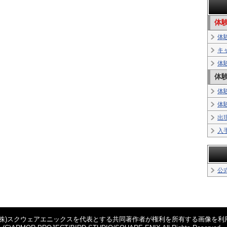
体験
体験
キ
体
体験
体
体
出
入
公
(株)スクウェアエニックスを代表とする共同著作者が権利を所有する画像を利