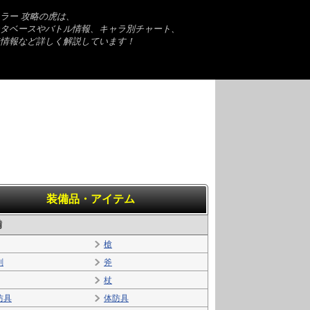
ラー 攻略の虎は、
タベースやバトル情報、キャラ別チャート、
情報など詳しく解説しています！
装備品・アイテム
備
槍
剣
斧
杖
防具
体防具