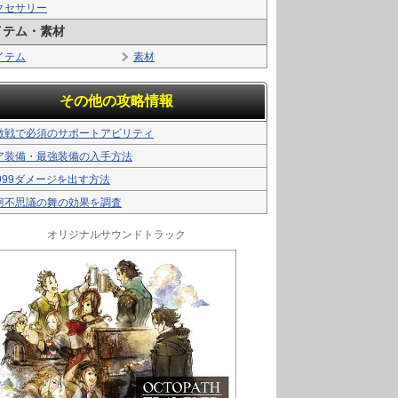
クセサリー
イテム・素材
イテム
素材
その他の攻略情報
敵戦で必須のサポートアビリティ
ア装備・最強装備の入手方法
9999ダメージを出す方法
訶不思議の舞の効果を調査
オリジナルサウンドトラック