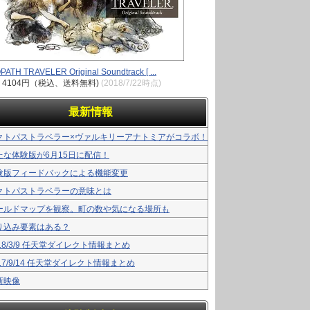
ATH TRAVELER Original Soundtrack [ ...
4104円（税込、送料無料)
(2018/7/22時点)
最新情報
クトパストラベラー×ヴァルキリーアナトミアがコラボ！
たな体験版が6月15日に配信！
験版フィードバックによる機能変更
クトパストラベラーの意味とは
ールドマップを観察。町の数や気になる場所も
り込み要素はある？
18/3/9 任天堂ダイレクト情報まとめ
17/9/14 任天堂ダイレクト情報まとめ
新映像