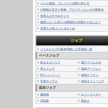
バトル指南、ブレイクと攻撃の考え方
行動順の見方と防御、アビリティによる行動変化
管理人おすすめキャラ
険悪になった町との関係性を回復させるには？
管理人が気づいた点まとめ
ジョブ
バトルジョブの基本情報と入手場所一覧
ベースジョブ
剣士オルベリク
踊子プリムロゼ
商人トレサ
薬師アーフェン
狩人ハンイット
盗賊テリオン
学者サイラス
神官オフィーリア
追加ジョブ
魔術師
ルーンマスター
武芸家
星詠人