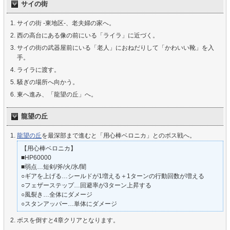
サイの街
サイの街 -東地区-、老夫婦の家へ。
西の高台にある像の前にいる「ライラ」に近づく。
サイの街の武器屋前にいる「老人」におねだりして「かわいい靴」を入
手。
ライラに渡す。
騒ぎの場所へ向かう。
東へ進み、「龍望の丘」へ。
龍望の丘
龍望の丘
を最深部まで進むと「用心棒ベロニカ」とのボス戦へ。
【用心棒ベロニカ】
■HP60000
■弱点…短剣/斧/火/氷/闇
○ギアを上げる…シールドが1増える＋1ターンの行動回数が増える
○フェザーステップ…回避率が3ターン上昇する
○風裂き…全体にダメージ
○スタンアッパー…単体にダメージ
ボスを倒すと4章クリアとなります。