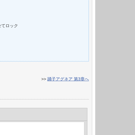
全てロック
>>
踊子アグネア 第3章へ