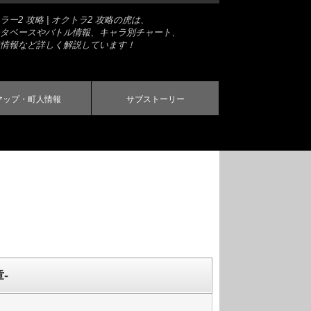
ー2 攻略 | オクトラ2 攻略の虎は、
タベースやバトル情報、キャラ別チャート、
情報など詳しく解説しています！
マップ・町人情報
サブストーリー
-