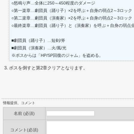
○怒鳴り声…全体に250～450程度のダメージ
○第一楽章…劇団員（踊り子）×2を呼ぶ＋自身の弱点2～3ロック
○第二楽章…劇団員（演奏家）×2を呼ぶ＋自身の弱点2～3ロック
○最終楽章…劇団員（踊り子）と（演奏家）を呼ぶ＋自身の弱点
■劇団員（踊り子）…短剣/斧
■劇団員（演奏家）…火/風/光
※ボスからは「HP/SP回復のジャム」を盗める。
ボスを倒すと第2章クリアとなります。
情報提供、コメント
名前 (必須)
コメント(必須)