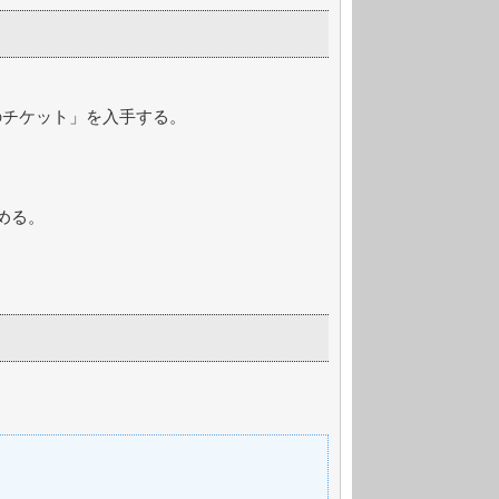
のチケット」を入手する。
める。
。