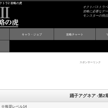
オクトラ2 攻略の虎
オクトパストラベラ
攻略に必要なデー
モンスターの弱点
キャラ・ジョブ
攻略チャート
スポンサーリンク
踊子アグネア -第2章
※推奨レベル14