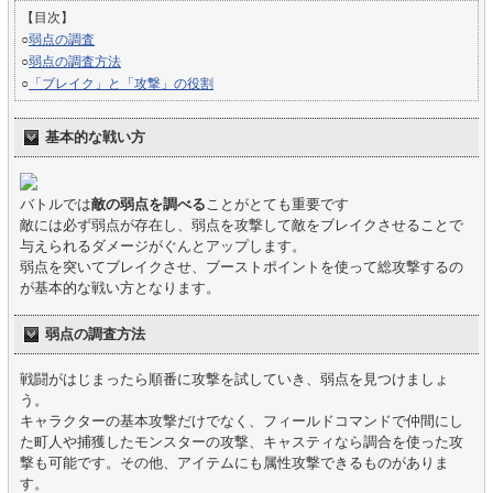
【目次】
○
弱点の調査
○
弱点の調査方法
○
「ブレイク」と「攻撃」の役割
基本的な戦い方
バトルでは
敵の弱点を調べる
ことがとても重要です
敵には必ず弱点が存在し、弱点を攻撃して敵をブレイクさせることで
与えられるダメージがぐんとアップします。
弱点を突いてブレイクさせ、ブーストポイントを使って総攻撃するの
が基本的な戦い方となります。
弱点の調査方法
戦闘がはじまったら順番に攻撃を試していき、弱点を見つけましょ
う。
キャラクターの基本攻撃だけでなく、フィールドコマンドで仲間にし
た町人や捕獲したモンスターの攻撃、キャスティなら調合を使った攻
撃も可能です。その他、アイテムにも属性攻撃できるものがありま
す。