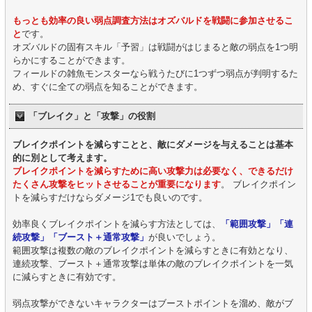
もっとも効率の良い弱点調査方法はオズバルドを戦闘に参加させるこ
と
です。
オズバルドの固有スキル「予習」は戦闘がはじまると敵の弱点を1つ明
らかにすることができます。
フィールドの雑魚モンスターなら戦うたびに1つずつ弱点が判明するた
め、すぐに全ての弱点を知ることができます。
「ブレイク」と「攻撃」の役割
ブレイクポイントを減らすことと、敵にダメージを与えることは基本
的に別として考えます。
ブレイクポイントを減らすために高い攻撃力は必要なく、できるだけ
たくさん攻撃をヒットさせることが重要になります
。 ブレイクポイン
トを減らすだけならダメージ1でも良いのです。
効率良くブレイクポイントを減らす方法としては、
「範囲攻撃」「連
続攻撃」「ブースト＋通常攻撃」
が良いでしょう。
範囲攻撃は複数の敵のブレイクポイントを減らすときに有効となり、
連続攻撃、ブースト＋通常攻撃は単体の敵のブレイクポイントを一気
に減らすときに有効です。
弱点攻撃ができないキャラクターはブーストポイントを溜め、敵がブ