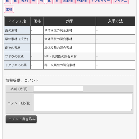
剣
槍
短剣
斧
弓
杖
盾
頭装備
体装備
アクセサリー
アイテム
素材
アイテム名
価格
効果
入手方法
薬の素材
-
単体回復の調合素材
-
薬の素材（拡散）
-
全体回復の調合素材
-
劇物の素材
-
単体攻撃の調合素材
-
ブドウの樹液
-
HP・風属性の調合素材
-
ドクリキミの葉
-
毒・火属性の調合素材
-
情報提供、コメント
名前 (必須)
コメント(必須)