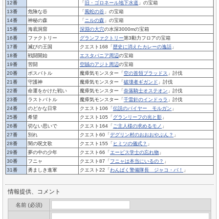
12番
「
旧・ゴロネール地下水道
」の宝箱
13番
危険な谷
「
風蛇の谷
」の宝箱
14番
神秘の森
「
ニルの森
」の宝箱
15番
海底洞窟
深淵の大穴
の水深3000mの宝箱
16番
ファクトリー
グランファクトリー
第3動力フロアの宝箱
17番
滅びの王国
クエスト168「
歴史に消えたカレーの逸話
」
18番
戦闘開始
エスタバニア周辺
の宝箱
19番
苦闘
空賊のアジト周辺
の宝箱
20番
ボスバトル
魔瘴気モンスター「
空の首領ブラッドス
」討伐
21番
守護神
魔瘴気モンスター「
破壊者ギガンド
」討伐
22番
命運をかけた戦い
魔瘴気モンスター「
奈落騎士オステオン
」討伐
23番
ラストバトル
魔瘴気モンスター「
千雷針のインドゥラ
」討伐
24番
のどかな日常
クエスト106「
伝説のバイヤー モルガン
」
25番
希望
クエスト105「
グランリーフの光と影
」
26番
切ない思いで
クエスト164「
ご主人様の求めるモノ
」
27番
別れ
クエスト60「
デグリン村のおおおやぶん？
」
28番
闇の呪文歌
クエスト155「
ヒミツの儀式？
」
29番
夢の中の少年
クエスト66「
エービス学士の忘れ物
」
30番
フニャ
クエスト87「
フニャは本当にいるの？
」
31番
勇ましき進軍
クエスト22「
わんぱく警備隊長 ジャコ・バ！
」
情報提供、コメント
名前 (必須)