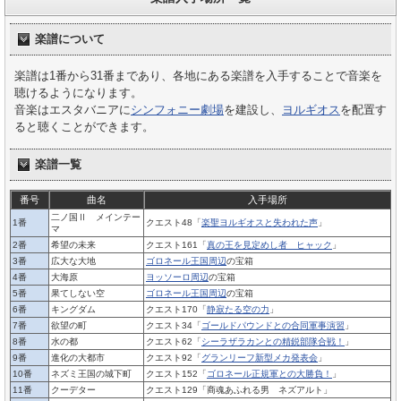
楽譜について
楽譜は1番から31番まであり、各地にある楽譜を入手することで音楽を
聴けるようになります。
音楽はエスタバニアに
シンフォニー劇場
を建設し、
ヨルギオス
を配置す
ると聴くことができます。
楽譜一覧
番号
曲名
入手場所
二ノ国Ⅱ メインテー
1番
クエスト48「
楽聖ヨルギオスと失われた声
」
マ
2番
希望の未来
クエスト161「
真の王を見定めし者 ヒャック
」
3番
広大な大地
ゴロネール王国周辺
の宝箱
4番
大海原
ヨッソーロ周辺
の宝箱
5番
果てしない空
ゴロネール王国周辺
の宝箱
6番
キングダム
クエスト170「
静寂たる空の力
」
7番
欲望の町
クエスト34「
ゴールドパウンドとの合同軍事演習
」
8番
水の都
クエスト62「
シーラザラカンとの精鋭部隊合戦！
」
9番
進化の大都市
クエスト92「
グランリーフ新型メカ発表会
」
10番
ネズミ王国の城下町
クエスト152「
ゴロネール正規軍との大勝負！
」
11番
クーデター
クエスト129「商魂あふれる男 ネズアルト」