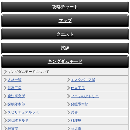
攻略チャート
マップ
クエスト
試練
キングダムモード
キングダムモードについて
人材一覧
エスタバニア城
武器工房
仕立工房
魔法研究所
フニャのアトリエ
探検隊本部
発掘隊本部
スピリチュアルラボ
兵舎
討伐隊ギルド
料理屋
雑貨屋
商店街