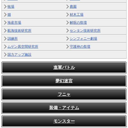
牧場
農園
畑
材木工場
海産市場
解呪の祭壇
航海技術研究所
センタン技術研究所
訓練所
シンフォニー劇場
ムゲン異空間研究所
守護神の祭壇
国力アップ施設
進軍バトル
夢幻迷宮
フニャ
装備・アイテム
モンスター