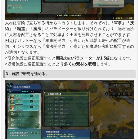
人材は冒険で立ち寄る街からスカウトします。それぞれに
「軍事」「技
術」「精霊」「魔法」
のパラメーターが振り分けられており、適材適所
に人材を配置させることで効率よく王国を発展させることができます。
例えばガットーなら「軍事開発力」が高いため武器工房への配置が適
切、セシリウスなら「魔法開発力」が高いため魔法研究所に配置するの
が適切となります。
○研究施設に適正配置すると
開発力のパラメーターが1.5倍
になります。
○収穫施設に適正配置すると
より多くの素材を収穫
します。
3．施設で研究を進める。