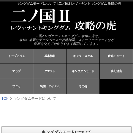
キングダムモードについて | 二ノ国2 レヴァナントキングダム 攻略の虎
二ノ国2 レヴァナントキニグダム 攻略の虎は、
攻略に必要なデータベースや攻略地図、ストーリーチャートなど
動画を交えて分かりやすく解説しています！
トップに戻る
基本情報
キャラ・スキル
攻略チャート
マップ
クエスト
キングダムモード
夢幻迷宮
フニャ
装備・アイテム
その他
TOP
キングダムモードについて
キングダムモードについて