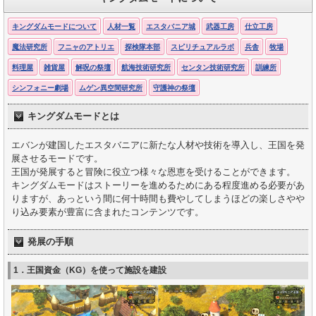
キングダムモードについて
人材一覧
エスタバニア城
武器工房
仕立工房
魔法研究所
フニャのアトリエ
探検隊本部
スピリチュアルラボ
兵舎
牧場
料理屋
雑貨屋
解呪の祭壇
航海技術研究所
センタン技術研究所
訓練所
シンフォニー劇場
ムゲン異空間研究所
守護神の祭壇
キングダムモードとは
エバンが建国したエスタバニアに新たな人材や技術を導入し、王国を発
展させるモードです。
王国が発展すると冒険に役立つ様々な恩恵を受けることができます。
キングダムモードはストーリーを進めるためにある程度進める必要があ
りますが、あっという間に何十時間も費やしてしまうほどの楽しさやや
り込み要素が豊富に含まれたコンテンツです。
発展の手順
1．王国資金（KG）を使って施設を建設