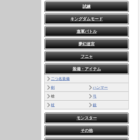
試練
キングダムモード
進軍バトル
夢幻迷宮
フニャ
装備・アイテム
二つ名装備
剣
ハンマー
槍
弓
杖
銃
モンスター
その他