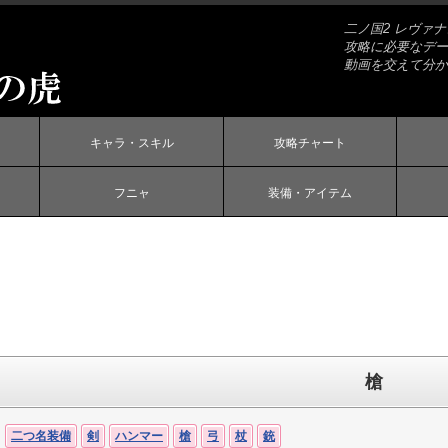
二ノ国2 レヴァ
攻略に必要なデー
動画を交えて分か
キャラ・スキル
攻略チャート
フニャ
装備・アイテム
槍
二つ名装備
剣
ハンマー
槍
弓
杖
銃