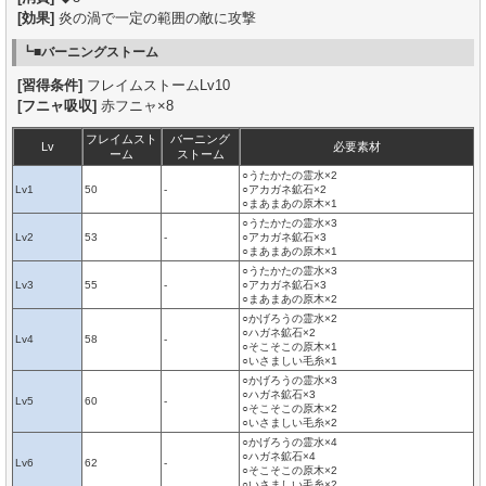
[効果]
炎の渦で一定の範囲の敵に攻撃
┗■バーニングストーム
[習得条件]
フレイムストームLv10
[フニャ吸収]
赤フニャ×8
フレイムスト
バーニング
Lv
必要素材
ーム
ストーム
○うたかたの霊水×2
Lv1
50
-
○アカガネ鉱石×2
○まあまあの原木×1
○うたかたの霊水×3
Lv2
53
-
○アカガネ鉱石×3
○まあまあの原木×1
○うたかたの霊水×3
Lv3
55
-
○アカガネ鉱石×3
○まあまあの原木×2
○かげろうの霊水×2
○ハガネ鉱石×2
Lv4
58
-
○そこそこの原木×1
○いさましい毛糸×1
○かげろうの霊水×3
○ハガネ鉱石×3
Lv5
60
-
○そこそこの原木×2
○いさましい毛糸×2
○かげろうの霊水×4
○ハガネ鉱石×4
Lv6
62
-
○そこそこの原木×2
○いさましい毛糸×2