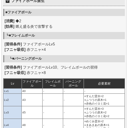
ファイアボール派生
■ファイアボール
[消費]
◆2
[効果]
燃え盛る炎で攻撃する
┗■フレイムボール
[習得条件]
ファイアボールLv5
[フニャ吸収]
赤フニャ×4
┗■バーニングボール
[習得条件]
ファイアボールLv10、フレイムボールの習得
[フニャ吸収]
赤フニャ×8
ファイアボー
フレイムボ
バーニング
Lv
必要素材
ル
ール
ボール
Lv1
40
-
-
-
○すんだ霊水×2
Lv2
43
-
-
○ふつうの原木×1
○赤色のイロミ花×1
○すんだ霊水×3
Lv3
45
-
-
○ふつうの原木×2
○赤色のイロミ花×2
○めぐみ霊水×2
Lv4
48
-
-
○まあまあの原木×1