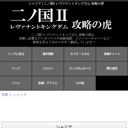
シャリア | 二ノ国2 レヴァナントキングダム 攻略の虎
二ノ国2 レヴァナントキニグダム 攻略の虎は、
攻略に必要なデータベースや攻略地図、ストーリーチャートなど
動画を交えて分かりやすく解説しています！
トップに戻る
基本情報
キャラ・スキル
攻略チャート
マップ
クエスト
キングダムモード
夢幻迷宮
フニャ
装備・アイテム
その他
TOP
シャリア
シャリア