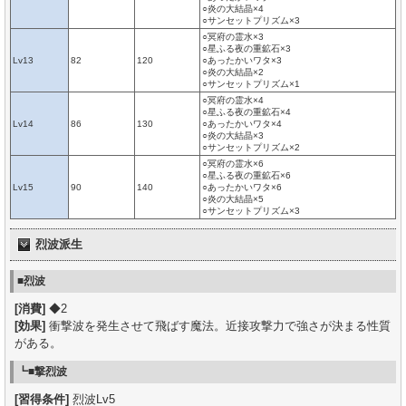
○炎の大結晶×4
○サンセットプリズム×3
○冥府の霊水×3
○星ふる夜の重鉱石×3
Lv13
82
120
○あったかいワタ×3
○炎の大結晶×2
○サンセットプリズム×1
○冥府の霊水×4
○星ふる夜の重鉱石×4
Lv14
86
130
○あったかいワタ×4
○炎の大結晶×3
○サンセットプリズム×2
○冥府の霊水×6
○星ふる夜の重鉱石×6
Lv15
90
140
○あったかいワタ×6
○炎の大結晶×5
○サンセットプリズム×3
烈波派生
■烈波
[消費]
◆2
[効果]
衝撃波を発生させて飛ばす魔法。近接攻撃力で強さが決まる性質
がある。
┗■撃烈波
[習得条件]
烈波Lv5