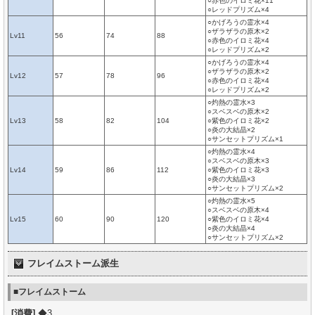
○赤色のイロミ花×11
○レッドプリズム×4
○かげろうの霊水×4
○ザラザラの原木×2
Lv11
56
74
88
○赤色のイロミ花×4
○レッドプリズム×2
○かげろうの霊水×4
○ザラザラの原木×2
Lv12
57
78
96
○赤色のイロミ花×4
○レッドプリズム×2
○灼熱の霊水×3
○スベスベの原木×2
Lv13
58
82
104
○紫色のイロミ花×2
○炎の大結晶×2
○サンセットプリズム×1
○灼熱の霊水×4
○スベスベの原木×3
Lv14
59
86
112
○紫色のイロミ花×3
○炎の大結晶×3
○サンセットプリズム×2
○灼熱の霊水×5
○スベスベの原木×4
Lv15
60
90
120
○紫色のイロミ花×4
○炎の大結晶×4
○サンセットプリズム×2
フレイムストーム派生
■フレイムストーム
[消費]
◆3