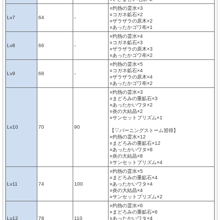
○灼熱の霊水×3
○コガネ鉱石×2
Lv7
64
-
○ザラザラの原木×2
○あったかゴワ布×1
○灼熱の霊水×4
○コガネ鉱石×3
Lv8
66
-
○ザラザラの原木×3
○あったかゴワ布×2
○灼熱の霊水×5
○コガネ鉱石×4
Lv9
68
-
○ザラザラの原木×4
○あったかゴワ布×2
○灼熱の霊水×3
○まどろみの重鉱石×3
○あったかいワタ×2
○炎の大結晶×2
○サンセットプリズム×1
Lv10
70
90
【▽バーニングストーム習得】
○灼熱の霊水×12
○まどろみの重鉱石×12
○あったかいワタ×8
○炎の大結晶×8
○サンセットプリズム×4
○灼熱の霊水×5
○まどろみの重鉱石×4
Lv11
74
100
○あったかいワタ×4
○炎の大結晶×4
○サンセットプリズム×2
○灼熱の霊水×6
○まどろみの重鉱石×6
Lv12
78
110
○あったかいワタ×4