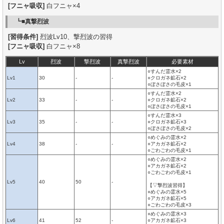
[フニャ吸収]
白フニャ×4
┗■真撃烈波
[習得条件]
烈波Lv10、撃烈波の習得
[フニャ吸収]
白フニャ×8
Lv
烈波
撃烈波
真撃烈波
必要素材
○すんだ霊水×2
Lv1
30
-
-
○クロガネ鉱石×2
○ぼさぼさの毛皮×1
○すんだ霊水×2
Lv2
33
-
-
○クロガネ鉱石×2
○ぼさぼさの毛皮×1
○すんだ霊水×3
Lv3
35
-
-
○クロガネ鉱石×3
○ぼさぼさの毛皮×2
○めぐみの霊水×2
Lv4
38
-
-
○アカガネ鉱石×2
○ごわごわの毛皮×1
○めぐみの霊水×2
○アカガネ鉱石×2
○ごわごわの毛皮×1
Lv5
40
50
-
【▽撃烈波習得】
○めぐみの霊水×5
○アカガネ鉱石×5
○ごわごわの毛皮×3
○めぐみの霊水×3
Lv6
41
52
-
○アカガネ鉱石×3