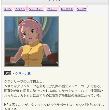
エバン
ロウラン
シャーティー
ガットー
セシリウス
シャリア
ハンマー
、
銃
武器
グランリーフの天才機工士。
ムサカがグリンリーフを立ち上げた際の創立メンバーの一人である。
間藤融合炉の開発に憑りつかれる前のムサカを知っており、仲間思い
だったムサカをもとに戻すために攻撃デモ集団の先頭にたっている。
HPは高くないが、タレットを使ったサポートスキルなど独特のスキル
を覚える。