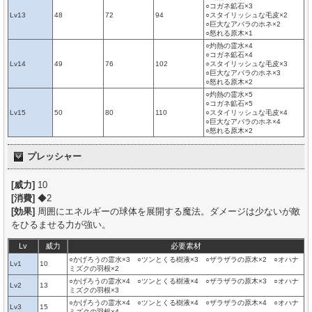
○コガネ鉱石×3
Lv13
48
72
94
○スタイリッシュな毛皮×2
○巨大なアバラのホネ×2
○怒れる原木×1
○灼熱の霊水×4
○コガネ鉱石×4
Lv14
49
76
102
○スタイリッシュな毛皮×3
○巨大なアバラのホネ×3
○怒れる原木×2
○灼熱の霊水×5
○コガネ鉱石×5
Lv15
50
80
110
○スタイリッシュな毛皮×4
○巨大なアバラのホネ×4
○怒れる原木×2
プレッシャー
[威力]
10
[消費]
◆2
[効果]
周囲にエネルギーの球体を展開する魔法。ダメージは少ないが敵
をひるませる力が強い。
Lv
威力
必要素材
○かげろうの霊水×3 ○ツンとくる樹液×3 ○ザラザラの原木×2 ○オハナ
Lv1
10
ミズクの羽根×2
○かげろうの霊水×4 ○ツンとくる樹液×4 ○ザラザラの原木×3 ○オハナ
Lv2
13
ミズクの羽根×3
○かげろうの霊水×4 ○ツンとくる樹液×4 ○ザラザラの原木×4 ○オハナ
Lv3
15
ミズクの羽根×4