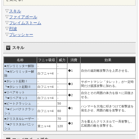
▽
スキル
▽
ファイアボール
▽
フレイムストーム
▽
烈波
▽
プレッシャー
スキル
名称
フニャ吸収
威力
消費
効果
■ガンリミッター解除
-
-
◆1
自分の遠距離攻撃力を上昇させる。
┗■ガンリミッター解
白フニャ×4
-
除
■タレット起動Ⅰ
-
-
サポートマシン「タレット」が一定時
◆3
間だけ援護攻撃に加わる。
┗■タレット起動Ⅱ
白フニャ×4
-
■リペアキット
-
-
自分とその周囲の体力を徐々に回復さ
◆2
せる。
┗■リペアキット
白フニャ×4
-
■ビートクラッシュ
-
50
ハンマーを大地に叩きつけて衝撃波を
◆1
┗■インパクトクラッ
発生させ、周囲の敵を攻撃する。
白フニャ×4
60
シュ
■クリスタルレーザー
-
70
力を蓄えたクリスタルで一斉射撃し、
◆3
┗■クリスタルバニッ
広範囲の敵を攻撃する。
黄ニャ×4
120
シュ