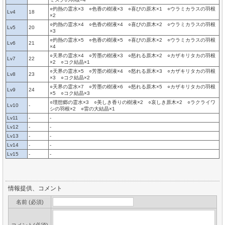
○灼熱の霊水×3 ○色香の樹液×3 ○喜びの原木×1 ○ウラミカラスの羽根
Lv4
18
×2
○灼熱の霊水×4 ○色香の樹液×4 ○喜びの原木×2 ○ウラミカラスの羽根
Lv5
20
×3
○灼熱の霊水×5 ○色香の樹液×5 ○喜びの原木×2 ○ウラミカラスの羽根
Lv6
21
×4
○天界の霊水×4 ○芳墨の樹液×3 ○怒れる原木×2 ○カザキリタカの羽根
Lv7
22
×2 ○コク結晶×1
○天界の霊水×5 ○芳墨の樹液×4 ○怒れる原木×3 ○カザキリタカの羽根
Lv8
23
×3 ○コク結晶×2
○天界の霊水×7 ○芳墨の樹液×6 ○怒れる原木×5 ○カザキリタカの羽根
Lv9
24
×5 ○コク結晶×3
○理想郷の霊水×3 ○美しき香りの樹液×2 ○哀しき原木×2 ○ラクライワ
Lv10
-
シの羽根×2 ○雷の大結晶×1
Lv11
-
-
Lv12
-
-
Lv13
-
-
Lv14
-
-
Lv15
-
-
情報提供、コメント
名前 (必須)