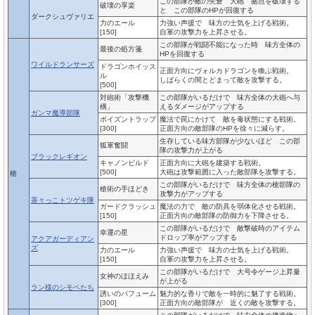
この部隊が敵の矢倉 大砲 拠点を破壊する
破壊の享楽
と この部隊のHPが回復する
ダークシュヴァリエ
力のエール
力強い声援で 味方の士気を上げる戦術。
[150]
自軍の攻撃力を上昇させる。
この部隊が戦闘不能になった時 味方全体の
最後の処方箋
HPを回復する
ワイルドランサーズ
ドラゴンホイッス
正面方向にヴォルカドラゴンを喚ぶ戦術。
ル
しばらくの間とどまって敵を攻撃する。
[500]
対砲術「攻撃機
この部隊がいるだけで 味方全体の大砲へ与
構」
えるダメージがアップする
ガンマ魔導部隊
ポイズントラップ
魔法で罠にかけて 敵を毒状態にする戦術。
[300]
正面方向の敵部隊のHPを徐々に減らす。
生存している味方部隊が少ないほど この部
狐軍奮闘
隊の攻撃力が上がる
ブラックレギオン
キャノンビルド
正面方向に大砲を建築する戦術。
[500]
大砲は攻撃範囲に入った敵部隊を攻撃する。
槍
この部隊がいるだけで 味方全体の槍部隊の
槍術の手ほどき
攻撃力がアップする
茶々っこトツゲキ隊
ガードクラッシュ
魔法の力で 敵の防具を弱体化させる戦術。
[150]
正面方向の敵部隊の防御力を下降させる。
この部隊がいるだけで 敵撃破時のアイテム
幸運の星
ドロップ率がアップする
アクアガーディアン
ズ
力のエール
力強い声援で 味方の士気を上げる戦術。
[150]
自軍の攻撃力を上昇させる。
この部隊がいるだけで 大号令ゲージ上昇量
女神のほほえみ
が上がる
ラン様のシモベたち
誘いのパフューム
魅力的な香りで敵を一時的に魅了する戦術。
[300]
正面方向の敵部隊が 近くの敵を攻撃する。