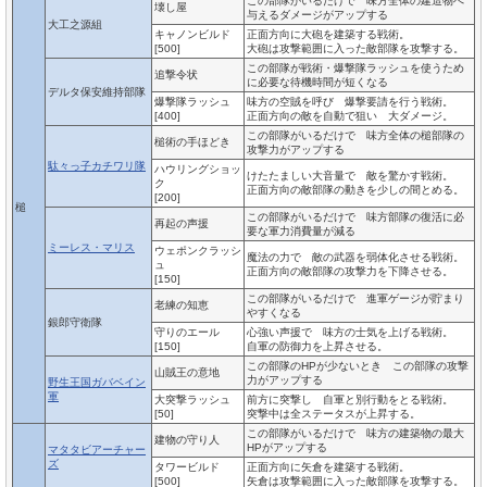
この部隊がいるだけで 味方全体の建造物へ
壊し屋
与えるダメージがアップする
大工之源組
キャノンビルド
正面方向に大砲を建築する戦術。
[500]
大砲は攻撃範囲に入った敵部隊を攻撃する。
この部隊が戦術・爆撃隊ラッシュを使うため
追撃令状
に必要な待機時間が短くなる
デルタ保安維持部隊
爆撃隊ラッシュ
味方の空賊を呼び 爆撃要請を行う戦術。
[400]
正面方向の敵を自動で狙い 大ダメージ。
この部隊がいるだけで 味方全体の槌部隊の
槌術の手ほどき
攻撃力がアップする
駄々っ子カチワリ隊
ハウリングショッ
けたたましい大音量で 敵を驚かす戦術。
ク
正面方向の敵部隊の動きを少しの間とめる。
[200]
槌
この部隊がいるだけで 味方部隊の復活に必
再起の声援
要な軍力消費量が減る
ミーレス・マリス
ウェポンクラッシ
魔法の力で 敵の武器を弱体化させる戦術。
ュ
正面方向の敵部隊の攻撃力を下降させる。
[150]
この部隊がいるだけで 進軍ゲージが貯まり
老練の知恵
やすくなる
銀郎守衛隊
守りのエール
心強い声援で 味方の士気を上げる戦術。
[150]
自軍の防御力を上昇させる。
この部隊のHPが少ないとき この部隊の攻撃
山賊王の意地
力がアップする
野生王国ガバベイン
軍
大突撃ラッシュ
前方に突撃し 自軍と別行動をとる戦術。
[50]
突撃中は全ステータスが上昇する。
この部隊がいるだけで 味方の建築物の最大
建物の守り人
HPがアップする
マタタビアーチャー
ズ
タワービルド
正面方向に矢倉を建築する戦術。
[500]
矢倉は攻撃範囲に入った敵部隊を攻撃する。