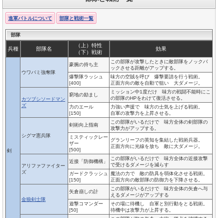
進軍バトルについて
部隊と戦術一覧
部隊
（上）特性
兵種
部隊名
効果
（下）戦術
この部隊が攻撃したときに敵部隊をノックバ
豪腕の持ち主
ックさせる距離がアップする。
ウワバミ強奪隊
爆撃隊ラッシュ
味方の空賊を呼び 爆撃要請を行う戦術。
[400]
正面方向の敵を自動で狙い 大ダメージ。
ミッション中1度だけ 味方の戦闘不能時にこ
窮地の励まし
の部隊のHPをわけて復活させる。
カツブシソードマン
ズ
力のエール
力強い声援で 味方の士気を上げる戦術。
[150]
自軍の攻撃力を上昇させる。
この部隊がいるだけで 味方全体の剣部隊の
剣術向上指南
攻撃力がアップする。
シグマ憲兵隊
ミスティックレー
グランリーフの英知を集結した戦術兵器。
ザー
正面方向に光線を放ち 敵に大ダメージ。
[500]
剣
この部隊がいるだけで 味方全体の近接攻撃
近接「防御機構」
で受けるダメージを減らす
アリファファイター
ズ
ガードクラッシュ
魔法の力で 敵の防具を弱体化させる戦術。
[150]
正面方向の敵部隊の防御力を下降させる。
この部隊がいるだけで 味方全体の矢倉へ与
矢倉崩しの計
えるダメージがアップする
金狼剣士隊
遊撃コマンダー
その場に待機し 自軍と別行動をとる戦術。
[50]
待機中は攻撃力が上昇する。