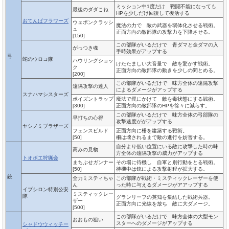
ミッション中1度だけ 戦闘不能になっても
最後のダダこね
HPを少しだけ回復して復活する
おてんばフラワーズ
ウェポンクラッシ
魔法の力で 敵の武器を弱体化させる戦術。
ュ
正面方向の敵部隊の攻撃力を下降させる。
[150]
この部隊がいるだけで 青ダマと金ダマの入
がっつき魂
手時効果がアップする
弓
蛇のウロコ隊
ハウリングショッ
けたたましい大音量で 敵を驚かす戦術。
ク
正面方向の敵部隊の動きを少しの間とめる。
[200]
この部隊がいるだけで 味方全体の遠隔攻撃
遠隔攻撃の達人
によるダメージがアップする
スナハマシスターズ
ポイズントラップ
魔法で罠にかけて 敵を毒状態にする戦術。
[300]
正面方向の敵部隊のHPを徐々に減らす。
この部隊がいるだけで 味方全体の弓部隊の
早打ちの心得
攻撃速度ががアップする
ヤシノミブラザーズ
フェンスビルド
正面方向に柵を建築する戦術。
[50]
柵は壊されるまで敵の進行を妨害する。
自分より低い位置にいる敵に攻撃した時の味
高みの見物
方全体の遠隔攻撃の威力がアップする
トオボエ狩猟会
まちぶせガンナー
その場に待機し 自軍と別行動をとる戦術。
[50]
待機中は銃による攻撃射程が拡大する。
銃
全力ミスティちゃ
この部隊が戦術・ミスティックレーザーを使
ん
った時に与えるダメージがアアップする
イプシロン特別公安
ミスティックレー
隊
グランリーフの英知を集結した戦術兵器。
ザー
正面方向に光線を放ち 敵に大ダメージ。
[500]
この部隊がいるだけで 味方全体の大型モン
おおもの狙い
スターへのダメージがアップする
シャドウウィッチー