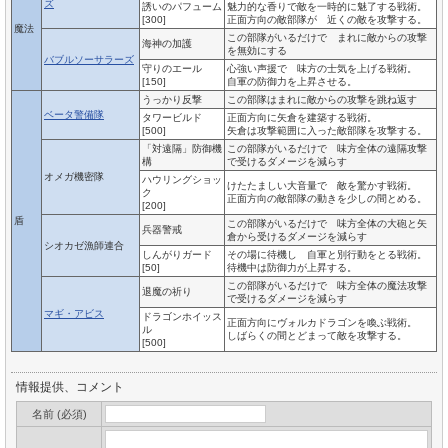
ズ
誘いのパフューム
魅力的な香りで敵を一時的に魅了する戦術。
[300]
正面方向の敵部隊が 近くの敵を攻撃する。
魔法
この部隊がいるだけで まれに敵からの攻撃
海神の加護
を無効にする
バブルソーサラーズ
守りのエール
心強い声援で 味方の士気を上げる戦術。
[150]
自軍の防御力を上昇させる。
うっかり反撃
この部隊はまれに敵からの攻撃を跳ね返す
ベータ警備隊
タワービルド
正面方向に矢倉を建築する戦術。
[500]
矢倉は攻撃範囲に入った敵部隊を攻撃する。
「対遠隔」防御機
この部隊がいるだけで 味方全体の遠隔攻撃
構
で受けるダメージを減らす
オメガ機密隊
ハウリングショッ
けたたましい大音量で 敵を驚かす戦術。
ク
正面方向の敵部隊の動きを少しの間とめる。
[200]
盾
この部隊がいるだけで 味方全体の大砲と矢
兵器警戒
倉から受けるダメージを減らす
シオカゼ漁師連合
しんがりガード
その場に待機し 自軍と別行動をとる戦術。
[50]
待機中は防御力が上昇する。
この部隊がいるだけで 味方全体の魔法攻撃
退魔の祈り
で受けるダメージを減らす
マギ・アビス
ドラゴンホイッス
正面方向にヴォルカドラゴンを喚ぶ戦術。
ル
しばらくの間とどまって敵を攻撃する。
[500]
情報提供、コメント
名前 (必須)