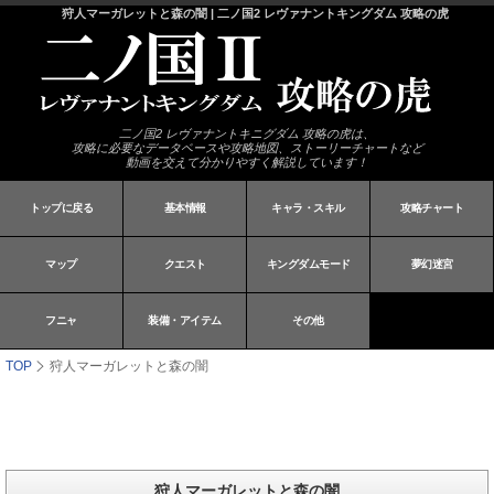
狩人マーガレットと森の闇 | 二ノ国2 レヴァナントキングダム 攻略の虎
二ノ国2 レヴァナントキニグダム 攻略の虎は、
攻略に必要なデータベースや攻略地図、ストーリーチャートなど
動画を交えて分かりやすく解説しています！
トップに戻る
基本情報
キャラ・スキル
攻略チャート
マップ
クエスト
キングダムモード
夢幻迷宮
フニャ
装備・アイテム
その他
TOP
狩人マーガレットと森の闇
狩人マーガレットと森の闇