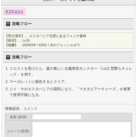
サブクエスト
攻略フロー
【受注場所】… エスタバニア北西にあるフォンナ森林
【推奨】… Lv26
【報酬】… 2020EXP / 620G / 光のフォッシルボウ
攻略フロー
クエストを受けたら、森の奥にいる魔瘴気モンスター「Lv22 荒撃ちチュレ
ック」を倒す。
マーガレットに報告するとクリア。
ジイ・ヤがエスタバニアの国民になり、「マタタビアーチャーズ」が進軍
で使用可能になる。
情報提供、コメント
名前 (必須)
コメント(必須)