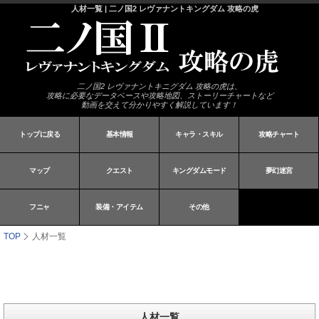
人材一覧 | 二ノ国2 レヴァナントキングダム 攻略の虎
二ノ国2 レヴァナントキニグダム 攻略の虎は、
攻略に必要なデータベースや攻略地図、ストーリーチャートなど
動画を交えて分かりやすく解説しています！
トップに戻る
基本情報
キャラ・スキル
攻略チャート
マップ
クエスト
キングダムモード
夢幻迷宮
フニャ
装備・アイテム
その他
TOP
人材一覧
人材一覧