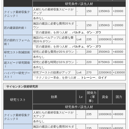
研究条件 / 該当人材
人材たちの素材収集スピードが
-
150
1350KG
+20000
クイック素材収集テ
アップ
クニックⅠ
条件なし
施設の建設に必要な費用20％ダ
-
150
1350KG
+20000
ウン
匠の建築節約術Ⅰ
「匠の建築術」を持つ人材 …
バルチュ
、
ゲン・ズウ
施設のレベルアップに必要な費
Lv4
235
10000KG
+80000
匠の節約リフォーム
用20％ダウン
術Ⅰ
「匠の建築術」を持つ人材 …
バルチュ
、
ゲン・ズウ
研究に必要な費用が20％ダウン
-
200
3500KG
+40000
研究コスト削減技術
Ⅰ
条件なし
研究に必要な時間が10％ダウン
-
220
6750KG
+60000
超スピード研究開発
Ⅰ
条件なし
研究ブーストの効果がアップ
Lv4
270
22000KG
+130000
ハイパワー研究ブー
ストⅠ
「テクノロジー革命」を持つ人材 …
トレーシー
、
ロイド
サイセンタン技術研究所
開発力
効果
Lv
（軍
資金
国力
研究リスト
事）
研究条件 / 該当人材
人材たちの素材収集スピードが
-
235
10000KG
+80000
クイック素材収集テ
大アップ
クニックⅡ
条件なし
施設の建設に必要な費用30％ダ
-
235
10000KG
+80000