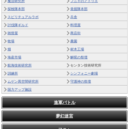
魔法研究所
フニャのアトリエ
探検隊本部
発掘隊本部
スピリチュアルラボ
兵舎
討伐隊ギルド
料理屋
雑貨屋
商店街
牧場
農園
畑
材木工場
海産市場
解呪の祭壇
航海技術研究所
センタン技術研究所
訓練所
シンフォニー劇場
ムゲン異空間研究所
守護神の祭壇
国力アップ施設
進軍バトル
夢幻迷宮