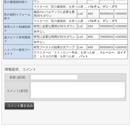
ウン
匠の建築節約術Ⅱ
マスターの「匠の建築術」を持つ人材 …
バルチュ
、
ゲン・ズウ
施設のレベルアップに必要な費
Lv4
460
95000KG
+260000
匠の節約リフォーム
用30％ダウン
術Ⅱ
マスターの「匠の建築術」を持つ人材 …
バルチュ
、
ゲン・ズウ
研究に必要な費用が30％ダウン
Lv2
330
55000KG
+230000
研究コスト削減技術
Ⅱ
条件なし
研究に必要な時間が20％ダウン
Lv3
400
70000KG
+240000
超スピード研究開発
Ⅱ
条件なし
研究ブーストの効果が大アップ
Lv4
460
95000KG
+260000
ハイパワー研究ブー
①マスターの「テクノロジー革命」を持つ人材 …
トレーシー
、
ロイド
ストⅡ
②「ムサカの片腕」を持つ人材 …
パット
情報提供、コメント
名前 (必須)
コメント(必須)