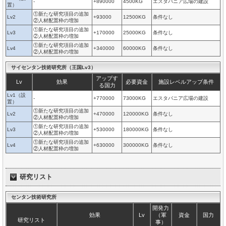
-
+890000
4500KG
エスタバニア広場の建設
置）
①新たな研究項目の追加
Lv2
+93000
12500KG
条件なし
②人材配置枠の増加
①新たな研究項目の追加
Lv3
+170000
25000KG
条件なし
②人材配置枠の増加
①新たな研究項目の追加
Lv4
+340000
60000KG
条件なし
②人材配置枠の増加
サイセンタン技術研究所（王国Lv3）
アップす
Lv
効果
必要資金
施設レベルアップ条件
る国力
Lv1（設
-
+770000
73000KG
エスタバニア広場の建設
置）
①新たな研究項目の追加
Lv2
+470000
120000KG
条件なし
②人材配置枠の増加
①新たな研究項目の追加
Lv3
+530000
180000KG
条件なし
②人材配置枠の増加
①新たな研究項目の追加
Lv4
+630000
300000KG
条件なし
②人材配置枠の増加
研究リスト
センタン技術研究所
開発力
効果
Lv
（軍
資金
国力
研究リスト
事）