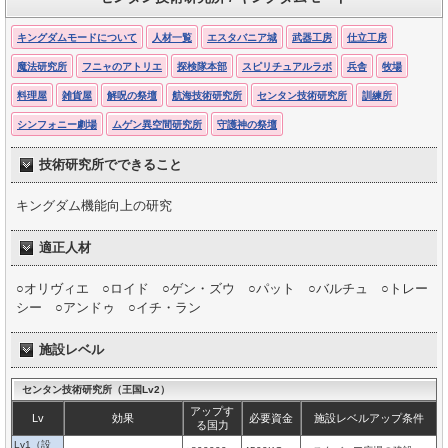
キングダムモードについて
人材一覧
エスタバニア城
武器工房
仕立工房
魔法研究所
フニャのアトリエ
探検隊本部
スピリチュアルラボ
兵舎
牧場
料理屋
雑貨屋
解呪の祭壇
航海技術研究所
センタン技術研究所
訓練所
シンフォニー劇場
ムゲン異空間研究所
守護神の祭壇
技術研究所でできること
キングダム機能向上の研究
適正人材
○オリヴィエ ○ロイド ○ゲン・ズウ ○パット ○バルチュ ○トレー
シー ○アンドゥ ○イチ・ラン
施設レベル
センタン技術研究所（王国Lv2）
アップす
Lv
効果
必要資金
施設レベルアップ条件
る国力
Lv1（設