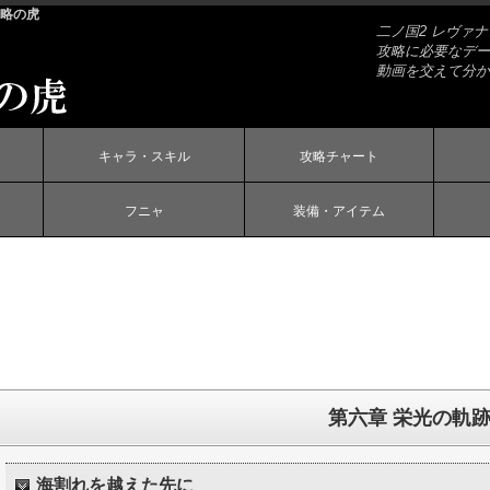
攻略の虎
二ノ国2 レヴァ
攻略に必要なデー
動画を交えて分か
キャラ・スキル
攻略チャート
フニャ
装備・アイテム
第六章 栄光の軌
海割れを越えた先に