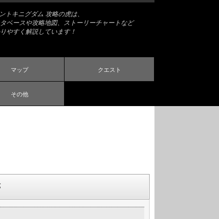
ナントキニグダム 攻略の虎は、
タベースや攻略地図、ストーリーチャートなど
りやすく解説しています！
マップ
クエスト
その他
跡