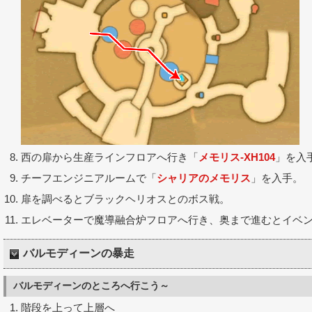
西の扉から生産ラインフロアへ行き「
メモリス-XH104
」を入
チーフエンジニアルームで「
シャリアのメモリス
」を入手。
扉を調べるとブラックヘリオスとのボス戦。
エレベーターで魔導融合炉フロアへ行き、奥まで進むとイベ
バルモディーンの暴走
バルモディーンのところへ行こう～
階段を上って上層へ