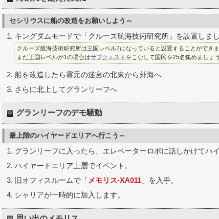
セシリウスに船の改造をお願いしよう～
キングダムモードで「クルーズ航海技術研究所」を設置しま
クルーズ航海技術研究所は王国レベル2になっていると設置することができ
まだ王国レベルが1の場合は
サブクエスト
をこなして国民を25名集めましょ
船を改造したら霊元の迷宮の北東から外海へ
さらに北上してグランリーフへ
グランリーフのデモ騒動
最上階のハイヤードエリアへ行こう～
グランリーフに入ったら、エレベーターロボに話しかけてハ
ハイヤードエリア上層でイベント。
旧オフィスルームで「
メモリス-XA011
」を入手。
シャリアが一時的に加入します。
思い出のメモリス