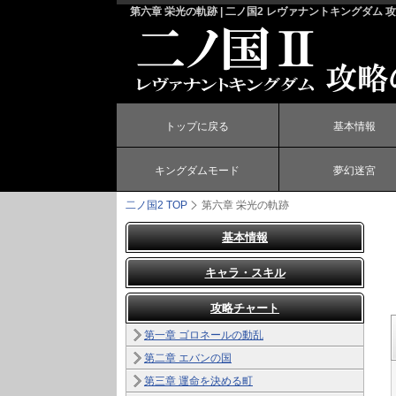
第六章 栄光の軌跡 | 二ノ国2 レヴァナントキングダム 
トップに戻る
基本情報
キングダムモード
夢幻迷宮
二ノ国2
TOP
第六章 栄光の軌跡
基本情報
キャラ・スキル
攻略チャート
第一章 ゴロネールの動乱
第二章 エバンの国
第三章 運命を決める町