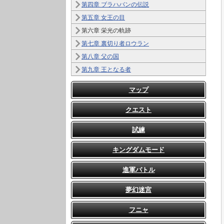
第四章 ブラハバンの伝説
第五章 女王の目
第六章 栄光の軌跡
第七章 裏切り者ロウラン
第八章 父の国
第九章 王となる者
マップ
クエスト
試練
キングダムモード
進軍バトル
夢幻迷宮
フニャ