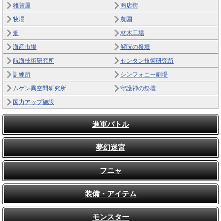
雑貨屋
商店街
牧場
農園
畑
材木工場
海産市場
解呪の祭壇
航海技術研究所
センタン技術研究所
訓練所
シンフォニー劇場
ムゲン異空間研究所
守護神の祭壇
国力アップ施設
進軍バトル
夢幻迷宮
フニャ
装備・アイテム
モンスター