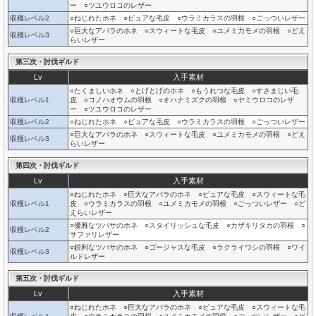
ー ○ツユウロコのレザー
収穫レベル2
○ねじれたホネ ○ピュアな毛皮 ○ウラミカラスの羽根 ○ごっついレザー
○巨大なアバラのホネ ○スウィートな毛皮 ○ユメミ力モメの羽根 ○どえ
収穫レベル3
らいレザー
第三次・討伐ギルド
Lv
入手素材
○たくましいホネ ○とげとげのホネ ○もうれつな毛皮 ○すさまじい毛
収穫レベル1
皮 ○コノハオウムの羽根 ○オハナミズクの羽根 ○ヤミウロコのレザ
ー ○ツユウロコのレザー
収穫レベル2
○ねじれたホネ ○ピュアな毛皮 ○ウラミカラスの羽根 ○ごっついレザー
○巨大なアバラのホネ ○スウィートな毛皮 ○ユメミカモメの羽根 ○どえ
収穫レベル3
らいレザー
第四次・討伐ギルド
Lv
入手素材
○ねじれたホネ ○巨大なアバラのホネ ○ピュアな毛皮 ○スウィートな毛
収穫レベル1
皮 ○ウラミカラスの羽根 ○ユメミカモメの羽根 ○ごっついレザー ○ど
えらいレザー
○優雅なツバサのホネ ○スタイリッシュな毛皮 ○カザキリタカの羽根 ○
収穫レベル2
サファリレザー
○鋭利なツバサのホネ ○ゴージャスな毛皮 ○ラクライワシの羽根 ○ワイ
収穫レベル3
ルドレザー
第五次・討伐ギルド
Lv
入手素材
○ねじれたホネ ○巨大なアバラのホネ ○ピュアな毛皮 ○スウィートな毛