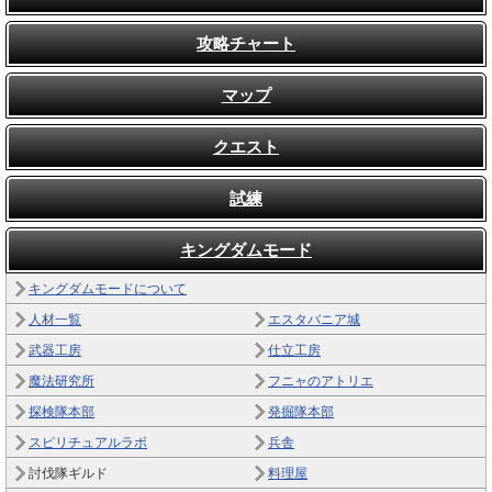
攻略チャート
マップ
クエスト
試練
キングダムモード
キングダムモードについて
人材一覧
エスタバニア城
武器工房
仕立工房
魔法研究所
フニャのアトリエ
探検隊本部
発掘隊本部
スピリチュアルラボ
兵舎
討伐隊ギルド
料理屋