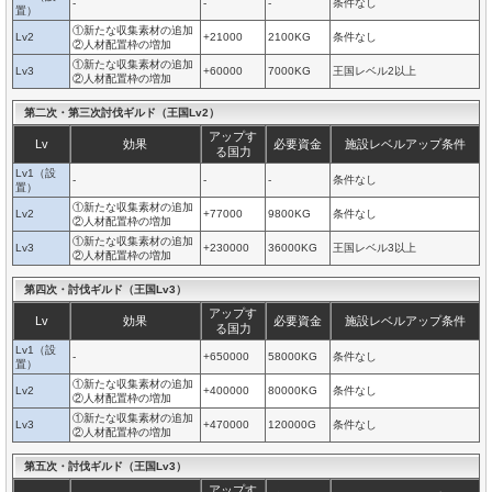
-
-
-
条件なし
置）
①新たな収集素材の追加
Lv2
+21000
2100KG
条件なし
②人材配置枠の増加
①新たな収集素材の追加
Lv3
+60000
7000KG
王国レベル2以上
②人材配置枠の増加
第二次・第三次討伐ギルド（王国Lv2）
アップす
Lv
効果
必要資金
施設レベルアップ条件
る国力
Lv1（設
-
-
-
条件なし
置）
①新たな収集素材の追加
Lv2
+77000
9800KG
条件なし
②人材配置枠の増加
①新たな収集素材の追加
Lv3
+230000
36000KG
王国レベル3以上
②人材配置枠の増加
第四次・討伐ギルド（王国Lv3）
アップす
Lv
効果
必要資金
施設レベルアップ条件
る国力
Lv1（設
-
+650000
58000KG
条件なし
置）
①新たな収集素材の追加
Lv2
+400000
80000KG
条件なし
②人材配置枠の増加
①新たな収集素材の追加
Lv3
+470000
120000G
条件なし
②人材配置枠の増加
第五次・討伐ギルド（王国Lv3）
アップす