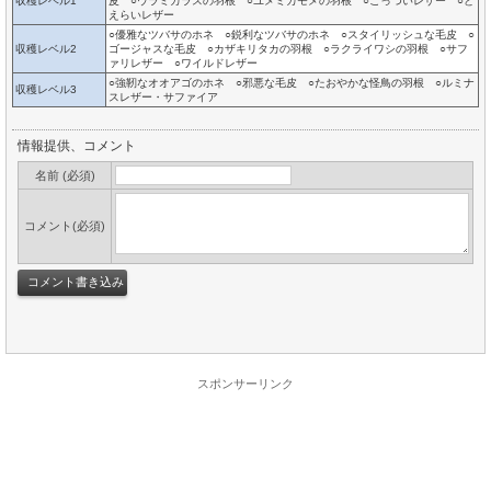
収穫レベル1
皮 ○ウラミカラスの羽根 ○ユメミカモメの羽根 ○ごっついレザー ○ど
えらいレザー
○優雅なツバサのホネ ○鋭利なツバサのホネ ○スタイリッシュな毛皮 ○
収穫レベル2
ゴージャスな毛皮 ○カザキリタカの羽根 ○ラクライワシの羽根 ○サフ
ァリレザー ○ワイルドレザー
○強靭なオオアゴのホネ ○邪悪な毛皮 ○たおやかな怪鳥の羽根 ○ルミナ
収穫レベル3
スレザー・サファイア
情報提供、コメント
名前 (必須)
コメント(必須)
スポンサーリンク