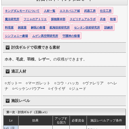
キングダムモードについて
人材一覧
エスタバニア城
武器工房
仕立工房
魔法研究所
フニャのアトリエ
探検隊本部
スピリチュアルラボ
兵舎
牧場
料理屋
雑貨屋
解呪の祭壇
航海技術研究所
センタン技術研究所
訓練所
シンフォニー劇場
ムゲン異空間研究所
守護神の祭壇
討伐ギルドで収穫できる素材
ホネ、毛皮、羽根、レザー、
の収穫ができます。
適正人材
○ガットー ○マーガレット ○コウ・ハッカ ○ヴァレリア ○ヘレ
ナ ○ベッケンバウアー ○イライザ ○ジュード
施設レベル
第一次・討伐ギルド（王国Lv1）
アップす
Lv
効果
必要資金
施設レベルアップ条件
る国力
Lv1（設