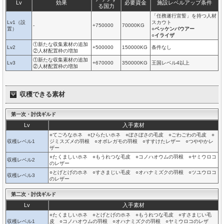
Lv
効果
必要資金
施設レベルアップ条件
る国力
「任務遂行宣誓」を持つ人材
Lv1（設
スカウト
-
+750000
70000KG
置）
○
ベッケンバウアー
○
イライザ
①新たな収集素材の追加
Lv2
+500000
150000KG
条件なし
②人材配置枠の増加
①新たな収集素材の追加
Lv3
+670000
350000KG
王国レベル4以上
②人材配置枠の増加
収穫できる素材
第一次・討伐ギルド
Lv
入手素材
○てごろなホネ ○ひらたいホネ ○ぼさぼさの毛皮 ○ごわごわの毛皮 ○
収穫レベル1
ジミスズメの羽根 ○オボレガモの羽根 ○すすけたレザー ○つややかレ
ザー
○たくましいホネ ○もうれつな毛皮 ○コノハオウムの羽根 ○ヤミウロコ
収穫レベル2
のレザー
○とげとげのホネ ○すさまじい毛皮 ○オハナミズクの羽根 ○ツユウロコ
収穫レベル3
のレザー
第二次・討伐ギルド
Lv
入手素材
○たくましいホネ ○とげとげのホネ ○もうれつな毛皮 ○すさまじい毛
収穫レベル1
皮 ○コノハオウムの羽根 ○オハナミズクの羽根 ○ヤミウロコのレザ