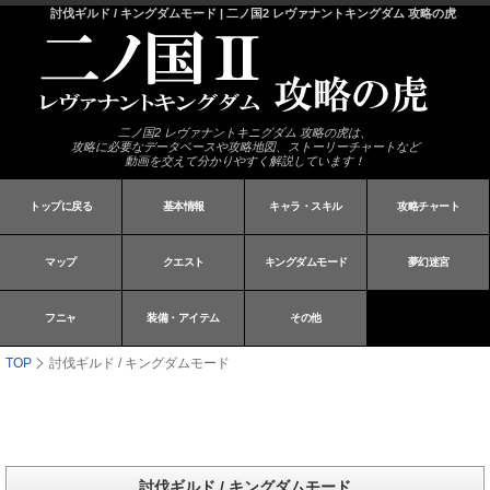
討伐ギルド / キングダムモード | 二ノ国2 レヴァナントキングダム 攻略の虎
二ノ国2 レヴァナントキニグダム 攻略の虎は、
攻略に必要なデータベースや攻略地図、ストーリーチャートなど
動画を交えて分かりやすく解説しています！
トップに戻る
基本情報
キャラ・スキル
攻略チャート
マップ
クエスト
キングダムモード
夢幻迷宮
フニャ
装備・アイテム
その他
TOP
討伐ギルド / キングダムモード
討伐ギルド / キングダムモード