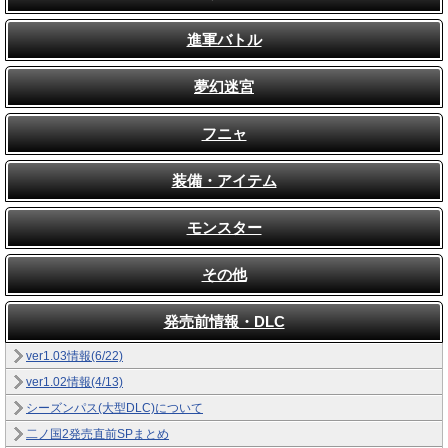
進軍バトル
夢幻迷宮
フニャ
装備・アイテム
モンスター
その他
発売前情報・DLC
ver1.03情報(6/22)
ver1.02情報(4/13)
シーズンパス(大型DLC)について
二ノ国2発売直前SPまとめ