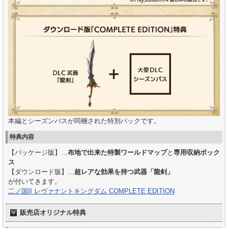
本編とシーズンパスが同梱された特別パックです。
特典内容
【パッケージ版】…
布地で出来た特製ワールドマップ
と
専用収納ボック
ス
【ダウンロード版】…
超レアな効果を持つ武器「龍剣」
が付いてきます。
二ノ国II レヴァナントキングダム COMPLETE EDITION
販売店オリジナル特典