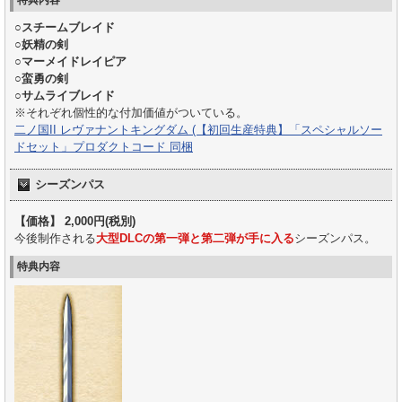
特典内容
○スチームブレイド
○妖精の剣
○マーメイドレイピア
○蛮勇の剣
○サムライブレイド
※それぞれ個性的な付加価値がついている。
二ノ国II レヴァナントキングダム (【初回生産特典】「スペシャルソー
ドセット」プロダクトコード 同梱
シーズンパス
【価格】 2,000円(税別)
今後制作される
大型DLCの第一弾と第二弾が手に入る
シーズンパス。
特典内容