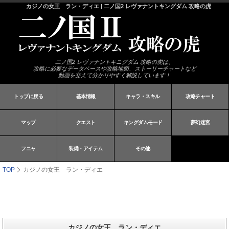
カジノの女王 ラン・ディエ | 二ノ国2 レヴァナントキングダム 攻略の虎
二ノ国2 レヴァナントキニグダム 攻略の虎は、
攻略に必要なデータベースや攻略地図、ストーリーチャートなど
動画を交えて分かりやすく解説しています！
トップに戻る
基本情報
キャラ・スキル
攻略チャート
マップ
クエスト
キングダムモード
夢幻迷宮
フニャ
装備・アイテム
その他
TOP
カジノの女王 ラン・ディエ
カジノの女王 ラン・ディエ