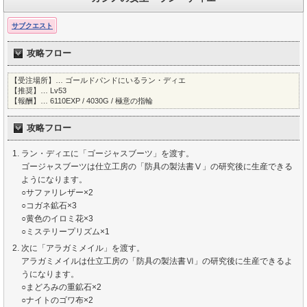
サブクエスト
攻略フロー
【受注場所】… ゴールドパンドにいるラン・ディエ
【推奨】… Lv53
【報酬】… 6110EXP / 4030G / 極意の指輪
攻略フロー
ラン・ディエに「ゴージャスブーツ」を渡す。
ゴージャスブーツは仕立工房の「防具の製法書Ⅴ」の研究後に生産できる
ようになります。
○サファリレザー×2
○コガネ鉱石×3
○黄色のイロミ花×3
○ミステリープリズム×1
次に「アラガミメイル」を渡す。
アラガミメイルは仕立工房の「防具の製法書Ⅵ」の研究後に生産できるよ
うになります。
○まどろみの重鉱石×2
○ナイトのゴワ布×2