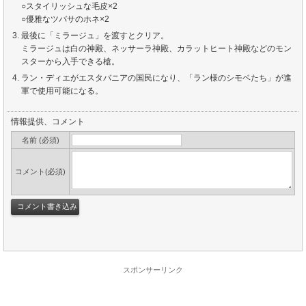
○スタイリッシュな毛皮×2
○優雅なツバサのホネ×2
最後に「ミラージュ」を渡すとクリア。
ミラージュは白の神殿、ネッサーラ神殿、カラットヒート神殿などのモン
スターから入手できる槍。
ラン・ディエがエスタバニアの国民になり、「ラン様のシモベたち」が進
軍で使用可能になる。
情報提供、コメント
名前 (必須)
コメント(必須)
スポンサーリンク