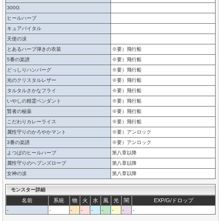
300G
ヒールハーブ
キュアバイタル
天使の涙
とあるハープ弾きの衣装
※要）飛行船
5番の楽譜
※要）飛行船
どっしりハンバーグ
※要）飛行船
光のクリスタルレザー
※要）飛行船
タルタルさかなフライ
※要）飛行船
いやしの精霊ペンダント
※要）飛行船
賢者の秘薬
※要）飛行船
こだわりカレーライス
※要）飛行船
属性守りのかろやかマント
※要）アンロック
3番の楽譜
※要）アンロック
よつばのヒールハーブ
第八章以降
属性守りのヘブンズローブ
第八章以降
女神の涙
第八章以降
モンスター詳細
名前
系統
物
火
水
風
光
闇
EXP/G/ドロップ
-
-
-
-
-
-
-
-
-