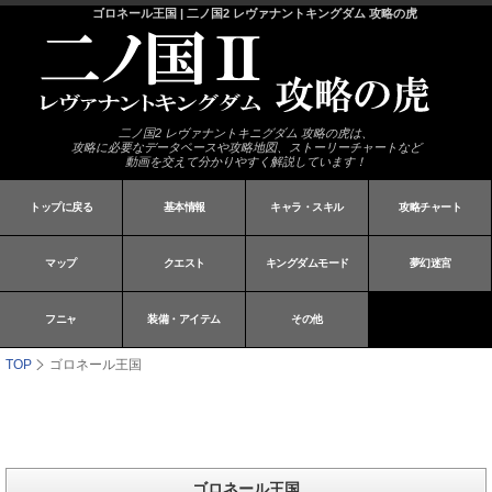
ゴロネール王国 | 二ノ国2 レヴァナントキングダム 攻略の虎
二ノ国2 レヴァナントキニグダム 攻略の虎は、
攻略に必要なデータベースや攻略地図、ストーリーチャートなど
動画を交えて分かりやすく解説しています！
トップに戻る
基本情報
キャラ・スキル
攻略チャート
マップ
クエスト
キングダムモード
夢幻迷宮
フニャ
装備・アイテム
その他
TOP
ゴロネール王国
ゴロネール王国