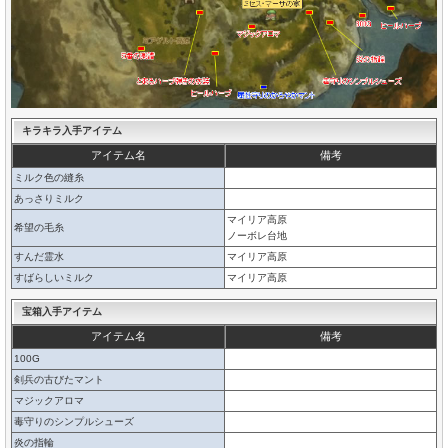
キラキラ入手アイテム
アイテム名
備考
ミルク色の縫糸
あっさりミルク
マイリア高原
希望の毛糸
ノーボレ台地
すんだ霊水
マイリア高原
すばらしいミルク
マイリア高原
宝箱入手アイテム
アイテム名
備考
100G
剣兵の古びたマント
マジックアロマ
毒守りのシンプルシューズ
炎の指輪