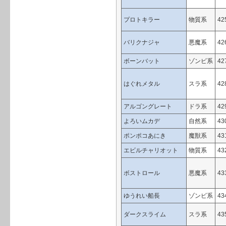
プロトキラー
物質系
42
バリクナジャ
悪魔系
42
ボーンバット
ゾンビ系
42
はぐれメタル
スラ系
42
アルゴングレート
ドラ系
42
よろいムカデ
自然系
43
ポンポコあにき
魔獣系
43
エビルチャリオット
物質系
43
ボストロール
悪魔系
43
ゆうれい船長
ゾンビ系
43
ダークスライム
スラ系
43