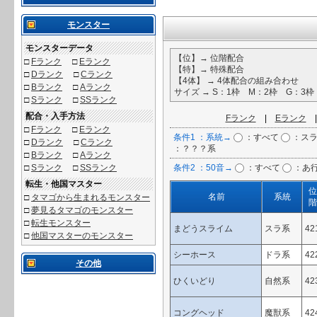
モンスター
モンスターデータ
【位】→ 位階配合
□
Fランク
□
Eランク
【特】→ 特殊配合
□
Dランク
□
Cランク
【4体】 → 4体配合の組み合わせ
□
Bランク
□
Aランク
サイズ → S：1枠 M：2枠 G：3
□
Sランク
□
SSランク
配合・入手方法
Fランク
|
Eランク
□
Fランク
□
Eランク
条件1 ：系統→
：すべて
：スラ
□
Dランク
□
Cランク
：？？？系
□
Bランク
□
Aランク
□
Sランク
□
SSランク
条件2 ：50音→
：すべて
：あ
転生・他国マスター
位
名前
系統
□
タマゴから生まれるモンスター
階
□
夢見るタマゴのモンスター
□
転生モンスター
まどうスライム
スラ系
42
□
他国マスターのモンスター
シーホース
ドラ系
42
その他
ひくいどり
自然系
42
コングヘッド
魔獣系
42