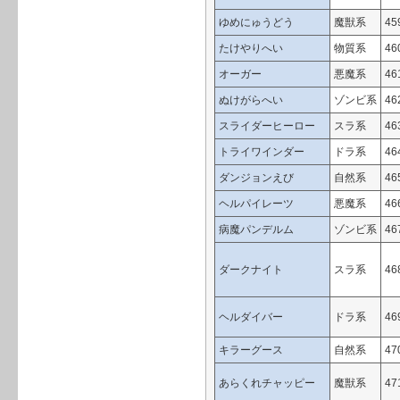
ゆめにゅうどう
魔獣系
45
たけやりへい
物質系
46
オーガー
悪魔系
46
ぬけがらへい
ゾンビ系
46
スライダーヒーロー
スラ系
46
トライワインダー
ドラ系
46
ダンジョンえび
自然系
46
ヘルパイレーツ
悪魔系
46
病魔パンデルム
ゾンビ系
46
ダークナイト
スラ系
46
ヘルダイバー
ドラ系
46
キラーグース
自然系
47
あらくれチャッピー
魔獣系
47