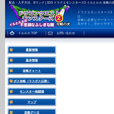
配合・入手方法 Bランク | 3DS ドラクエモンスターズ2 イルとルカ 攻略の
ドラクエモンスターズ2
は、
攻略に必要なデータベー
見やすく、分かりやすく
イルルカ TOP
お問い合わせ
最新情報
基本情報
攻略チャート
ボス攻略（ラスボス以降）
モンスター格闘場
マップ
攻略データ