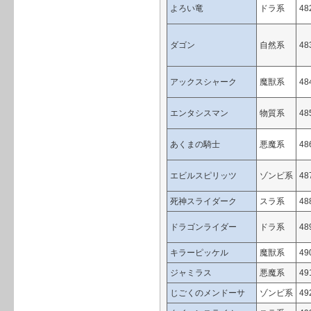
よろい竜
ドラ系
48
ダゴン
自然系
48
アックスシャーク
魔獣系
48
エンタシスマン
物質系
48
あくまの騎士
悪魔系
48
エビルスピリッツ
ゾンビ系
48
死神スライダーク
スラ系
48
ドラゴンライダー
ドラ系
48
キラーピッケル
魔獣系
49
ジャミラス
悪魔系
49
じごくのメンドーサ
ゾンビ系
49