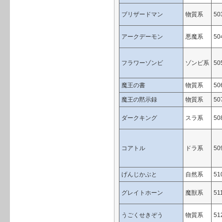
ブリザードマン
物質系
50
アークデーモン
悪魔系
50
フラワーゾンビ
ゾンビ系
50
魔王の書
物質系
50
魔王の黙示録
物質系
50
ダークキング
スラ系
50
コアトル
ドラ系
50
げんじかぶと
自然系
51
グレイトホーン
魔獣系
51
うごくせきぞう
物質系
51